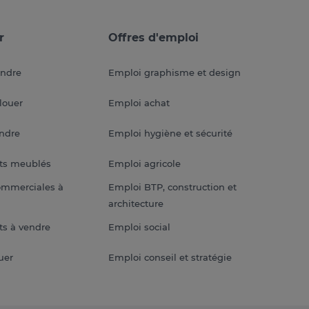
r
Offres d'emploi
endre
Emploi graphisme et design
louer
Emploi achat
endre
Emploi hygiène et sécurité
ts meublés
Emploi agricole
ommerciales à
Emploi BTP, construction et
architecture
s à vendre
Emploi social
uer
Emploi conseil et stratégie