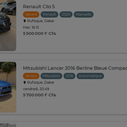
Renault Clio 5
Venant
Renault
2020
Manuelle
Rufisque, Dakar
Hier, 16:13
5 500 000 F Cfa
Mitsubishi Lancer 2016 Berline Bleue Compa
Venant
Mitsubishi
2016
Automatique
Rufisque, Dakar
vendredi, 20:49
5 700 000 F Cfa