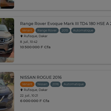
Range Rover Evoque Mark III TD4 180 HSE A 
Venant
Range Rover
2015
Automatique
Rufisque, Dakar
8. juil., 10:42
10 500 000 F Cfa
NISSAN ROGUE 2016
Venant
Nissan
2016
Automatique
Rufisque, Dakar
22. juil., 10:21
6 000 000 F Cfa