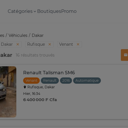
Catégories
Boutiques
Promo
es
Véhicules
Dakar
Dakar
Rufisque
Venant
Dakar
16 résultats trouvés
Renault Talisman SM6
Venant
Renault
2016
Automatique
Rufisque, Dakar
Hier, 16:34
6 400 000 F Cfa