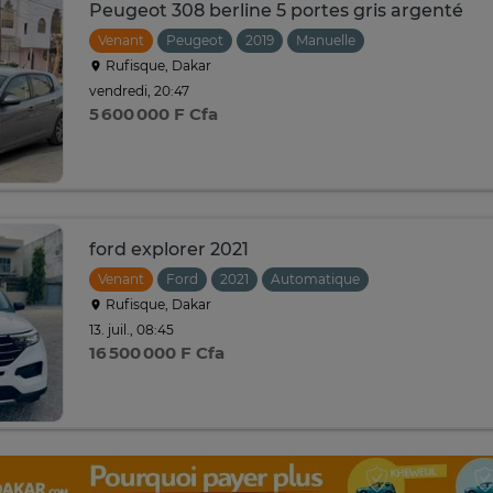
Peugeot 308 berline 5 portes gris argenté
Venant
Peugeot
2019
Manuelle
Rufisque, Dakar
vendredi, 20:47
5 600 000 F Cfa
ford explorer 2021
Venant
Ford
2021
Automatique
Rufisque, Dakar
13. juil., 08:45
16 500 000 F Cfa