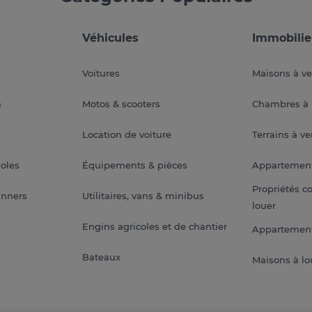
Véhicules
Immobilie
Voitures
Maisons à v
a
Motos & scooters
Chambres à 
Location de voiture
Terrains à v
soles
Équipements & pièces
Appartemen
Propriétés c
anners
Utilitaires, vans & minibus
louer
Engins agricoles et de chantier
Appartement
Bateaux
Maisons à lo