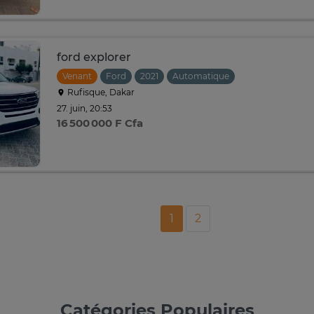
ford explorer
Venant
Ford
2021
Automatique
Rufisque, Dakar
27. juin, 20:53
16 500 000 F Cfa
1
2
Catégories Populaires