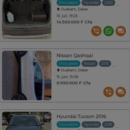
D'occasion
Hyundai
2022
Autom
Ouakam, Dakar
10. juil., 19:23
14 500 000 F Cfa
Nissan Qashqai
D'occasion
Nissan
2015
Automat
Ouakam, Dakar
15. juin, 15:06
6 950 000 F Cfa
Hyundai Tucson 2016
D'occasion
Hyundai
2016
Autom