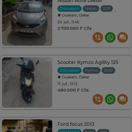
Nissan Note Diesel
D'occasion
Nissan
2015
Manuell
Ouakam, Dakar
20. juil., 11:46
2 700 000 F Cfa
Scooter Kymco Agility 125
D'occasion
Kymco
2020
Ouakam, Dakar
17. juil., 13:13
480 000 F Cfa
Ford focus 2013