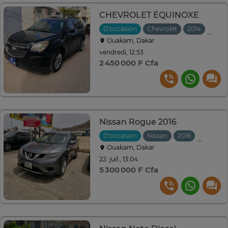
CHEVROLET ÉQUINOXE
D'occasion
Chevrolet
2014
Auto
Ouakam, Dakar
vendredi, 12:53
2 450 000 F Cfa
Nissan Rogue 2016
D'occasion
Nissan
2016
Automat
Ouakam, Dakar
22. juil., 13:04
5 300 000 F Cfa