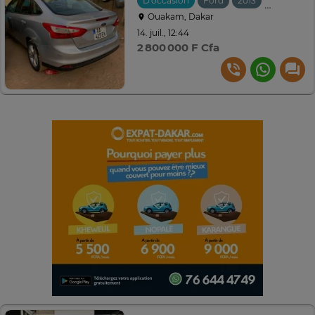
D'occasion
Ford
2013
Automati
Ouakam, Dakar
14. juil., 12:44
2 800 000 F Cfa