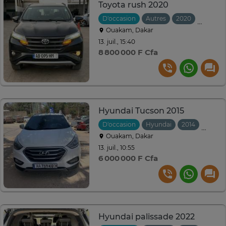
Toyota rush 2020
D'occasion
Autres
2020
Automa
Ouakam, Dakar
13. juil., 15:40
8 800 000 F Cfa
Hyundai Tucson 2015
D'occasion
Hyundai
2014
Autom
Ouakam, Dakar
13. juil., 10:55
6 000 000 F Cfa
Hyundai palissade 2022