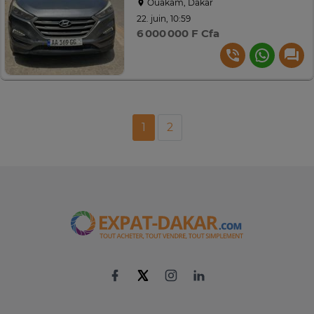
Ouakam, Dakar
22. juin, 10:59
6 000 000 F Cfa
1
2