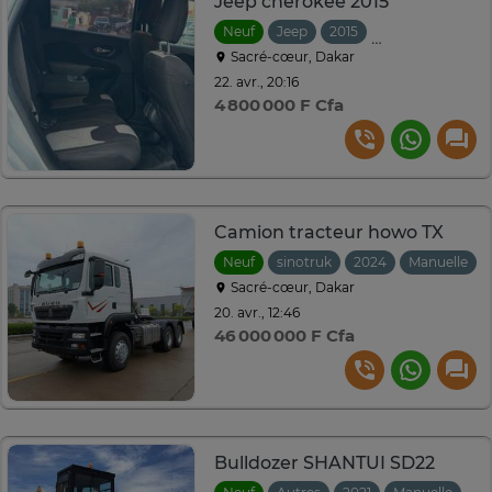
Jeep cherokee 2015
Neuf
Jeep
2015
Automatique
Sacré-cœur, Dakar
22. avr., 20:16
4 800 000 F Cfa
Camion tracteur howo TX
Neuf
sinotruk
2024
Manuelle
Sacré-cœur, Dakar
20. avr., 12:46
46 000 000 F Cfa
Bulldozer SHANTUI SD22