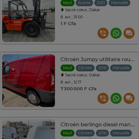
Neuf
Autres
2021
Manuelle
Sacré-cœur, Dakar
8. avr., 13:00
1 F Cfa
Citroën Jumpy utilitaire rouge manuel climatisé
Neuf
Citroen
2016
Manuelle
Sacré-cœur, Dakar
8. avr., 12:17
7 300 000 F Cfa
Citroën berlingo diesel manuel climatisé année 2016
Neuf
Citroen
2016
Manuelle