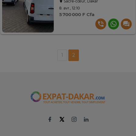
Sacré-cœur, Dakar
8. avr., 12:10
5 700 000 F Cfa
1
2