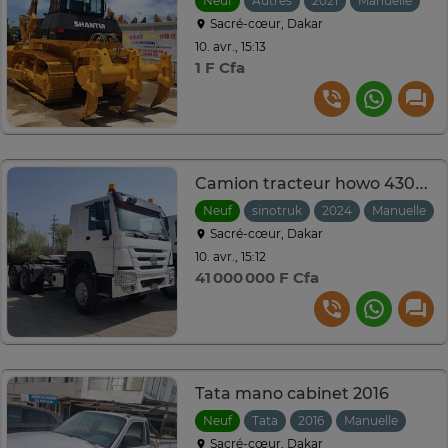
Neuf
Autres
2021
Manuelle
Sacré-cœur, Dakar
10. avr., 15:13
1 F Cfa
Camion tracteur howo 430hp
Neuf
sinotruk
2024
Manuelle
Sacré-cœur, Dakar
10. avr., 15:12
41 000 000 F Cfa
Tata mano cabinet 2016
Neuf
Tata
2016
Manuelle
Sacré-cœur, Dakar