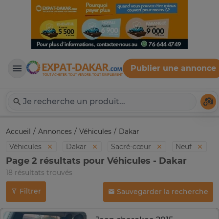
Publier une annonce
Expat-Dakar
Té
Accueil
Annonces
Véhicules
Dakar
Véhicules
Dakar
Sacré-cœur
Neuf
Page 2 résultats pour Véhicules - Dakar
18 résultats trouvés
Filtrer
Sauvegarder la recherche