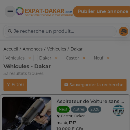
Publier une annonce
Expat-Dakar
Té
Accueil
Annonces
Véhicules
Dakar
Véhicules
Dakar
Castor
Neuf
Véhicules - Dakar
52 résultats trouvés
Filtrer
Sauvegarder la recherche
Aspirateur de Voiture sans Fil, Multifonctionnel 2 en 1
Neuf
Autres
2026
Castor, Dakar
mardi, 17:17
10 000 F Cfa