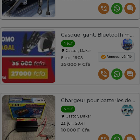
Casque, gant, Bluetooth moto
Neuf
Castor, Dakar
Vendeur vérifié
8. juil., 16:08
35 000 F Cfa
Chargeur pour batteries de voiture - UKC 10A MA-1210A
Neuf
Castor, Dakar
23. juil., 20:41
10 000 F Cfa