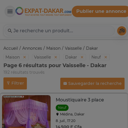
Publier une annonce
Expat-Dakar
Té
Accueil
Annonces
Maison
Vaisselle
Dakar
Maison
Vaisselle
Dakar
Neuf
Page 6 résultats pour Vaisselle - Dakar
192 résultats trouvés
Filtrer
Sauvegarder la recherche
Moustiquaire 3 place
Neuf
Médina, Dakar
8. juil., 17:20
14 500 F Cfa