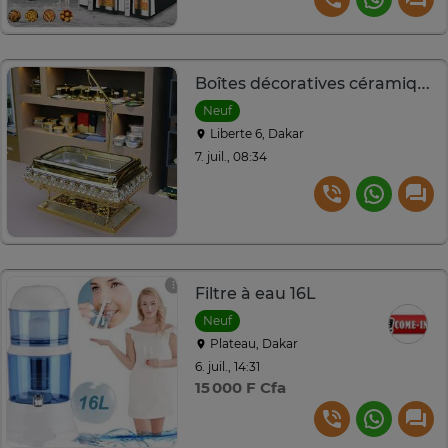
Boîtes décoratives céramique blanc doré 3 tailles
Neuf
Liberte 6, Dakar
7. juil., 08:34
Filtre à eau 16L
Neuf
Plateau, Dakar
6. juil., 14:31
15 000 F Cfa