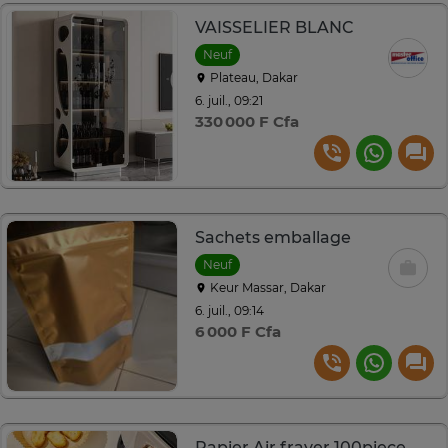
VAISSELIER BLANC
Neuf
Plateau, Dakar
6. juil., 09:21
330 000 F Cfa
Sachets emballage
Neuf
Keur Massar, Dakar
6. juil., 09:14
6 000 F Cfa
Papier Air frayer 100piece