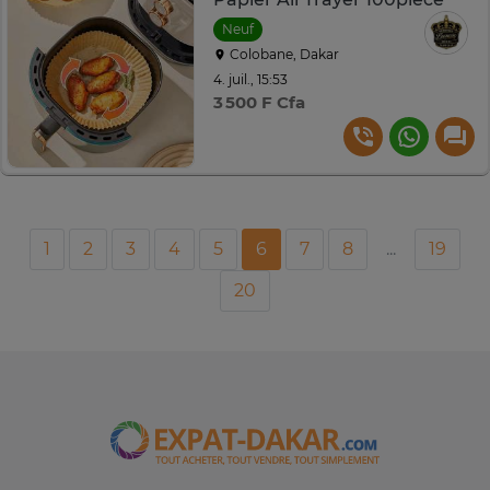
Neuf
Colobane, Dakar
4. juil., 15:53
3 500 F Cfa
1
2
3
4
5
6
7
8
...
19
20