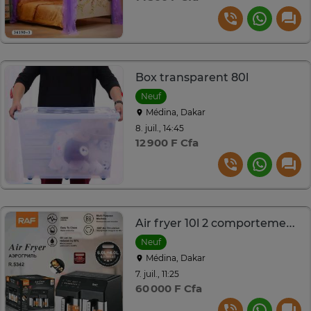
Box transparent 80l
Neuf
Médina, Dakar
8. juil., 14:45
12 900 F Cfa
Air fryer 10l 2 comportement 4 +6L
Neuf
Médina, Dakar
7. juil., 11:25
60 000 F Cfa