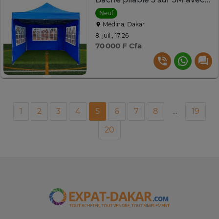
Neuf
Médina, Dakar
8. juil., 17:26
70 000 F Cfa
1
2
3
4
5
6
7
8
...
19
20