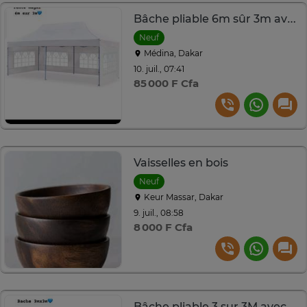
Bâche pliable 6m sûr 3m avec couverture
Neuf
Médina, Dakar
10. juil., 07:41
85 000 F Cfa
Vaisselles en bois
Neuf
Keur Massar, Dakar
9. juil., 08:58
8 000 F Cfa
Bâche pliable 3 sur 3M avec couverture