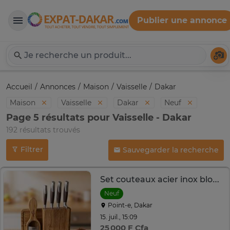
Publier une annonce
Expat-Dakar
Té
Accueil
Annonces
Maison
Vaisselle
Dakar
Maison
Vaisselle
Dakar
Neuf
Page 5 résultats pour Vaisselle - Dakar
192 résultats trouvés
Filtrer
Sauvegarder la recherche
Set couteaux acier inox bloc bois naturel 5 pièces
Neuf
Point-e, Dakar
15. juil., 15:09
25 000 F Cfa