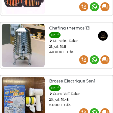
Chafing thermos 13l
Neuf
Mamelles, Dakar
21. juil., 10:11
40 000 F Cfa
Brosse Électrique 5en1
Neuf
Grand-Yoff, Dakar
20. juil., 10:48
5 000 F Cfa