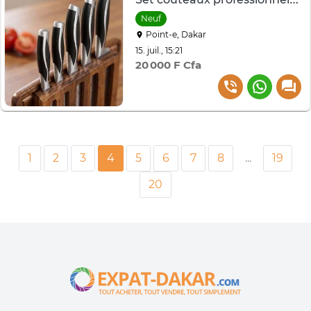
Neuf
Point-e, Dakar
15. juil., 15:21
20 000 F Cfa
1
2
3
4
5
6
7
8
...
19
20