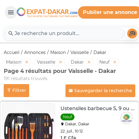
Publier une annonce
Expat-Dakar
Té
Accueil
Annonces
Maison
Vaisselle
Dakar
Maison
Vaisselle
Dakar
Neuf
Page 4 résultats pour Vaisselle - Dakar
191 résultats trouvés
Filtrer
Sauvegarder la recherche
Ustensiles barbecue 5, 9 ou 19 pièces
Neuf
Dakar, Dakar
22. juil., 10:12
1 F Cfa