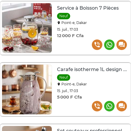
Service à Boisson 7 Pièces
Neuf
Point-e, Dakar
15. juil., 17:03
12 000 F Cfa
Carafe isotherme 1L design marbré élégante
Neuf
Point-e, Dakar
15. juil., 17:03
5 000 F Cfa
Set couteaux professionnels inox 5 pièces avec support bois