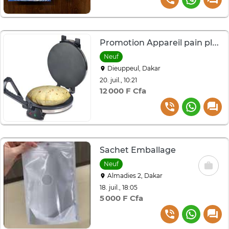
Promotion Appareil pain plat électrique noir antiadhésif
Neuf
Dieuppeul, Dakar
20. juil., 10:21
12 000 F Cfa
Sachet Emballage
Neuf
Almadies 2, Dakar
18. juil., 18:05
5 000 F Cfa