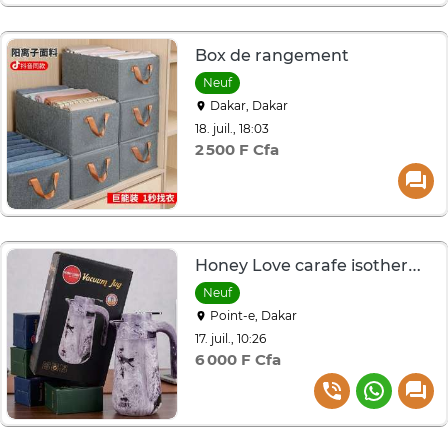
Box de rangement
Neuf
Dakar, Dakar
18. juil., 18:03
2 500 F Cfa
Honey Love carafe isotherme effet marbre gris 1L
Neuf
Point-e, Dakar
17. juil., 10:26
6 000 F Cfa