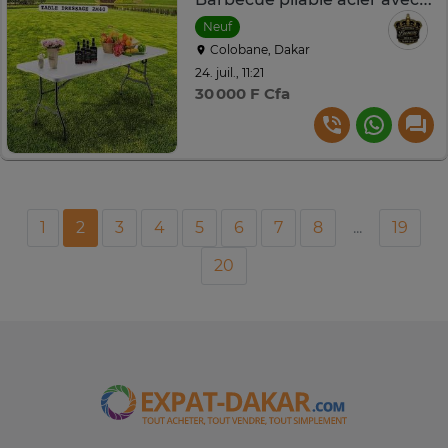
Neuf
Colobane, Dakar
24. juil., 11:21
30 000 F Cfa
1
2
3
4
5
6
7
8
...
19
20