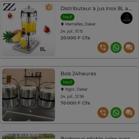
Distributeur à jus inox 8L avec robinet et plateau
Neuf
Mamelles, Dakar
24. juil., 15:15
20 000 F Cfa
Bols 24heures
Neuf
Ngor, Dakar
24. juil., 12:56
70 000 F Cfa
Barbecue pliable acier avec une grande surface de cuisson