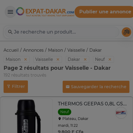
Publier une annonce
Expat-Dakar
Té
Accueil
Annonces
Maison
Vaisselle
Dakar
Maison
Vaisselle
Dakar
Neuf
Page 2 résultats pour Vaisselle - Dakar
192 résultats trouvés
Filtrer
Sauvegarder la recherche
THERMOS GEEPAS 0,8L GSVF4116 NOIR
Neuf
Plateau, Dakar
mardi, 11:22
9 800 F Cfa