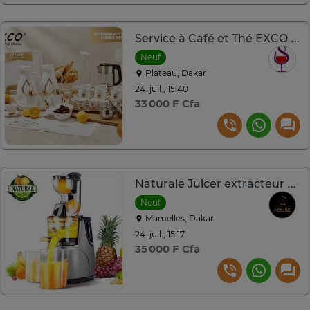
Service à Café et Thé EXCO « Flame » 40 pièces
Neuf
Plateau, Dakar
24. juil., 15:40
33 000 F Cfa
Naturale Juicer extracteur de jus lent 1,2L argenté
Neuf
Mamelles, Dakar
24. juil., 15:17
35 000 F Cfa