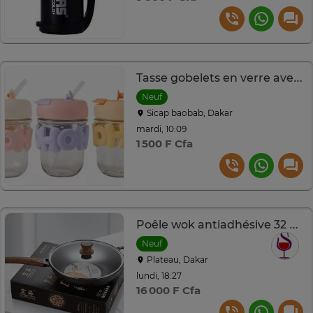
Tasse gobelets en verre avec paille
Neuf
Sicap baobab, Dakar
mardi, 10:09
1 500 F Cfa
Poêle wok antiadhésive 32 cm avec couvercle en verre
Neuf
Plateau, Dakar
lundi, 18:27
16 000 F Cfa