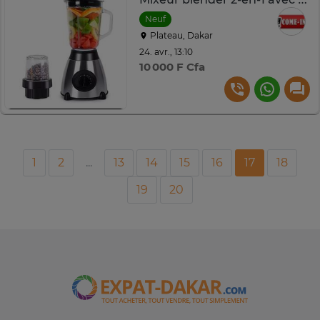
Neuf
Plateau, Dakar
24. avr., 13:10
10 000 F Cfa
1
2
...
13
14
15
16
17
18
19
20