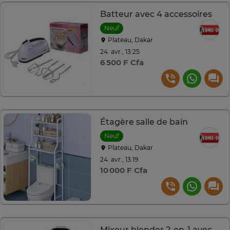
Batteur avec 4 accessoires
Neuf
Plateau, Dakar
24. avr., 13:25
6 500 F Cfa
Étagère salle de bain
Neuf
Plateau, Dakar
24. avr., 13:19
10 000 F Cfa
Mixeur blender 2-en-1 avec moulinette bol verre 1,5L