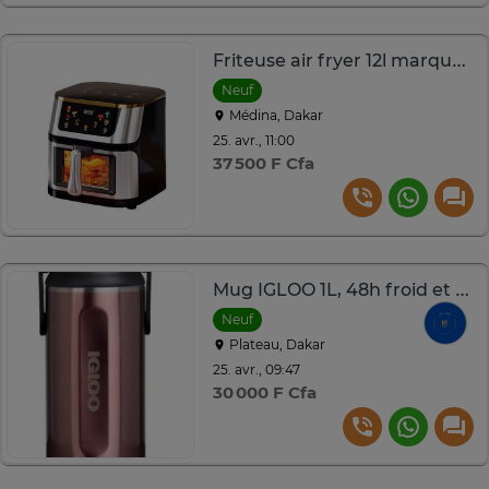
Friteuse air fryer 12l marque silver crest 2800 watts
Neuf
Médina, Dakar
25. avr., 11:00
37 500 F Cfa
Mug IGLOO 1L, 48h froid et 6h chaud
Neuf
Plateau, Dakar
25. avr., 09:47
30 000 F Cfa