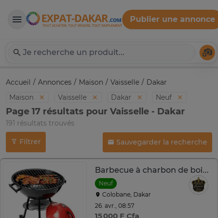
Publier une annonce
Expat-Dakar
Té
Accueil
Annonces
Maison
Vaisselle
Dakar
Maison
Vaisselle
Dakar
Neuf
Page 17 résultats pour Vaisselle - Dakar
191 résultats trouvés
Filtrer
Sauvegarder la recherche
Barbecue à charbon de bois avec roue couvercle
Neuf
Colobane, Dakar
26. avr., 08:57
15 000 F Cfa