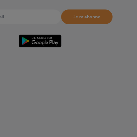
Je m'abonne
il