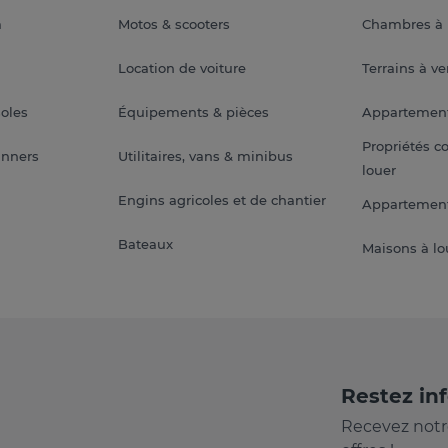
a
Motos & scooters
Chambres à 
Location de voiture
Terrains à v
soles
Équipements & pièces
Appartemen
Propriétés c
anners
Utilitaires, vans & minibus
louer
Engins agricoles et de chantier
Appartement
Bateaux
Maisons à lo
Restez in
Recevez notr