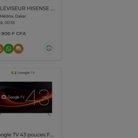
TELEVISEUR HISENSE 43" LED SMART VIDAA 4K 43A4Q
Médina, Dakar
di, 00:55
9 900 F CFA
Google TV 43 pouces Full HD Streaming Intégré