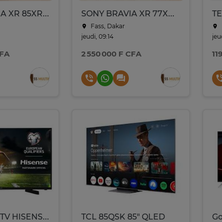
SONY BRAVIA XR 85XR50 – 85 pouces – 4K UHD – Neuve
SONY BRAVIA XR 77XR80 – 77 pouces – OLED 4K – Neuve
Fass, Dakar
jeudi, 09:14
jeu
CFA
2 550 000 F CFA
11
SMART LED TV HISENSE 32POUCES A4 32A4GS/32A4K
TCL 85QSK 85" QLED