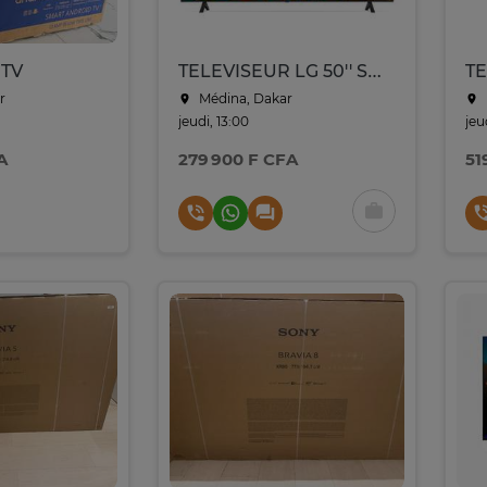
 TV
TELEVISEUR LG 50'' SMART 4K NANO CELL
r
Médina, Dakar
jeudi, 13:00
jeu
A
279 900 F CFA
51