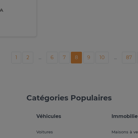
FA
1
2
...
6
7
8
9
10
...
87
Catégories Populaires
Véhicules
Immobilie
Voitures
Maisons à v