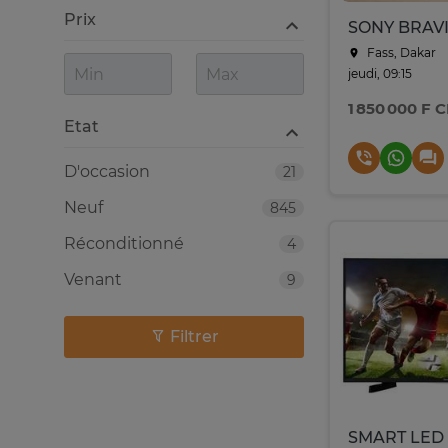
Prix
Fass, Dakar
jeudi, 09:15
1 850 000 F 
Etat
D'occasion
21
Neuf
845
Réconditionné
4
Venant
9
Filtrer