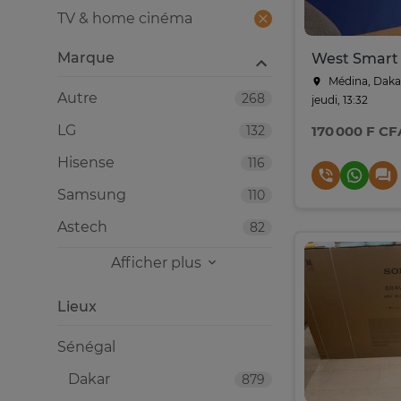
TV & home cinéma
Marque
West Smart
Médina, Daka
Autre
268
jeudi, 13:32
LG
132
170 000 F CF
Hisense
116
Samsung
110
Astech
82
Afficher plus
Lieux
Sénégal
Dakar
879