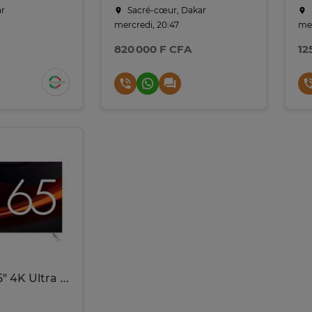
ar
Sacré-cœur, Dakar
mercredi, 20:47
mer
820 000 F CFA
12
Google TV 65" 4K Ultra HD Smart TV Noir