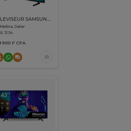
TELEVISEUR SAMSUNG 65"" QLED 4K
Médina, Dakar
di, 12:54
9 900 F CFA