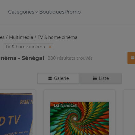
Catégories
Boutiques
Promo
es
Multimédia
TV & home cinéma
TV & home cinéma
inéma - Sénégal
880 résultats trouvés
Galerie
Liste