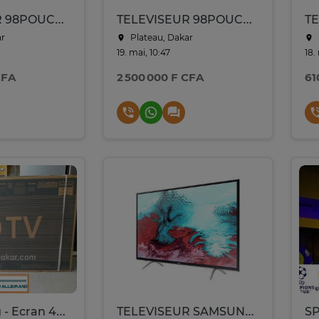
TELEVISEUR 98POUCES SAMSUNG SMART 4K ULTRA HD 98DU9072
TELEVISEUR 98POUCES SAMSUNG SMART 4K 98DU9070
ar
Plateau, Dakar
19. mai, 10:47
18.
CFA
2 500 000 F CFA
61
TV Samsung - Ecran 43’’ - 1080
TELEVISEUR SAMSUNG 43" SMART UA 43N5300AS