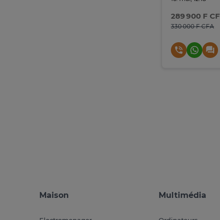
289 900 F C
330 000 F CFA
Maison
Multimédia
Electromenager
Ordinateurs