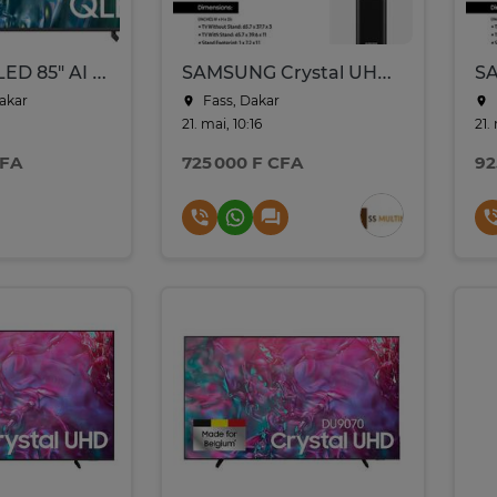
Samsung QLED 85" AI (2025)
SAMSUNG Crystal UHD 75’’ – U7900F – 4K UHD – Neuve
Dakar
Fass, Dakar
21. mai, 10:16
21.
CFA
725 000 F CFA
92