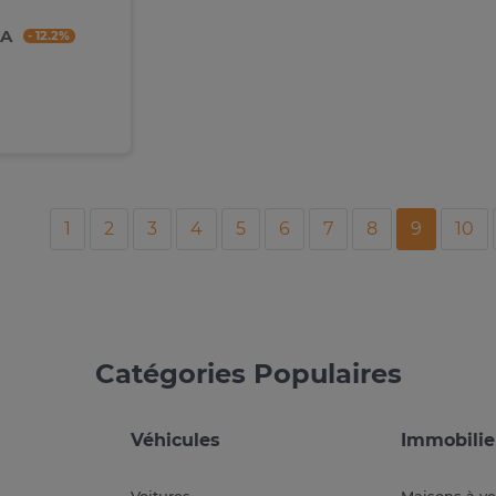
FA
- 12.2%
1
2
3
4
5
6
7
8
9
10
Catégories Populaires
Véhicules
Immobilie
Voitures
Maisons à v