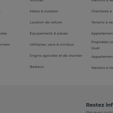
a
Motos & scooters
Chambres à 
Location de voiture
Terrains à v
soles
Équipements & pièces
Appartemen
Propriétés c
anners
Utilitaires, vans & minibus
louer
Engins agricoles et de chantier
Appartement
Bateaux
Maisons à lo
Restez in
Recevez notr