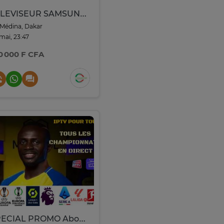
TELEVISEUR SAMSUNG 75″ SMART 4K UHD UE AU/CU7170
Médina, Dakar
 mai, 23:47
0 000 F CFA
SPECIAL PROMO Abonnement IPTV - PROMO Coupe du Monde