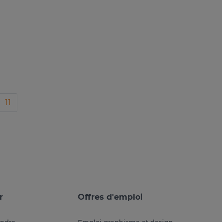
11
r
Offres d'emploi
endre
Emploi graphisme et design