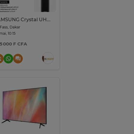
SAMSUNG Crystal UHD 85’’ – U7900F – 4K UHD – Neuve
Fass, Dakar
 mai, 10:15
5 000 F CFA