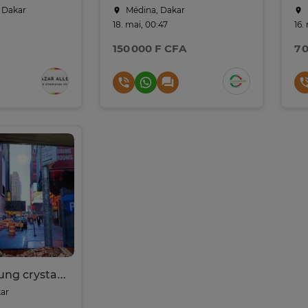
, Dakar
Médina, Dakar
18. mai, 00:47
16.
150 000 F CFA
7 
smart samsung crystal 55" uhd 4k full options
ar