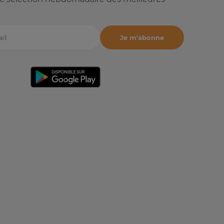
Je m'abonne
il