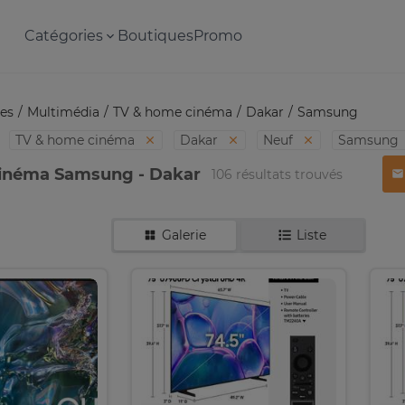
Catégories
Boutiques
Promo
es
Multimédia
TV & home cinéma
Dakar
Samsung
TV & home cinéma
Dakar
Neuf
Samsung
inéma Samsung - Dakar
106 résultats trouvés
Galerie
Liste