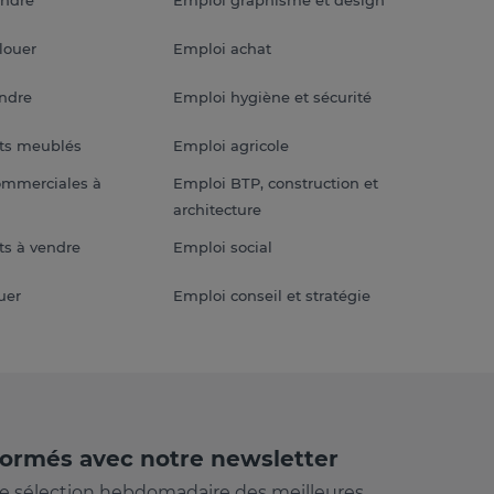
louer
Emploi achat
endre
Emploi hygiène et sécurité
ts meublés
Emploi agricole
ommerciales à
Emploi BTP, construction et
architecture
s à vendre
Emploi social
uer
Emploi conseil et stratégie
formés avec notre newsletter
e sélection hebdomadaire des meilleures