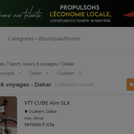
Catégories
Boutiques
Promo
es
Sport, loisirs & voyages
Dakar
 voyages
Dakar
Ouakam
s & voyages - Dakar
5 résultats trouvés
VTT CUBE Aim SLX
Ouakam, Dakar
Hier, 09:49
197 500 F Cfa