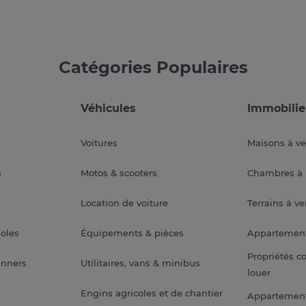
Catégories Populaires
Véhicules
Immobilie
Voitures
Maisons à v
a
Motos & scooters
Chambres à 
Location de voiture
Terrains à v
soles
Équipements & pièces
Appartemen
Propriétés c
anners
Utilitaires, vans & minibus
louer
Engins agricoles et de chantier
Appartement