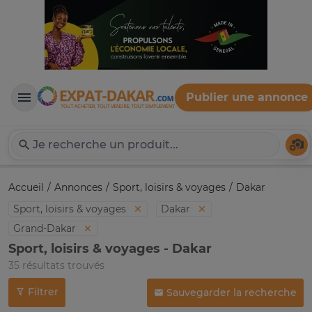
Publier une annonce
Expat-Dakar
Té
Accueil
Annonces
Sport, loisirs & voyages
Dakar
Sport, loisirs & voyages
Dakar
Grand-Dakar
Sport, loisirs & voyages - Dakar
35 résultats trouvés
Filtrer
Sauvegarder la recherche