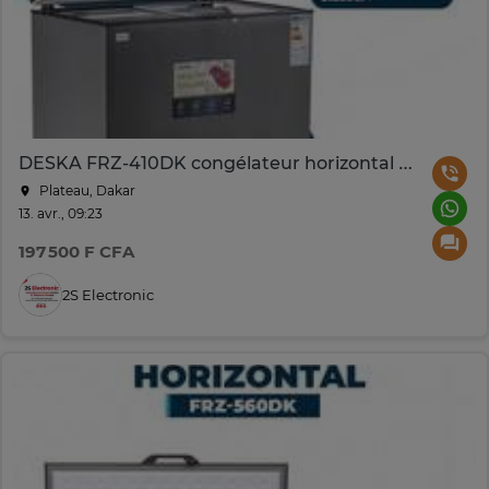
DESKA FRZ-410DK congélateur horizontal 400L gris
Plateau, Dakar
13. avr., 09:23
197 500 F CFA
2S Electronic