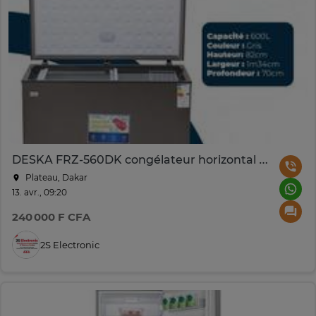
DESKA FRZ-560DK congélateur horizontal 600L gris
Plateau, Dakar
13. avr., 09:20
240 000 F CFA
2S Electronic