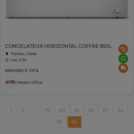
CONGELATEUR HORIZONTAL COFFRE 850L
Plateau, Dakar
13. mai, 11:39
660 000 F CFA
Master Office
1
2
...
79
80
81
82
83
84
85
86