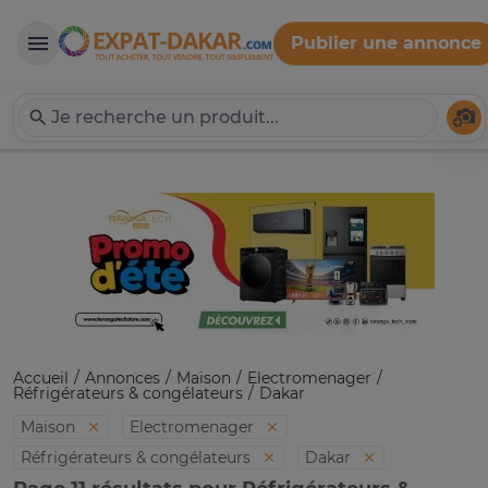
Publier une annonce
Expat-Dakar
Té
Accueil
Annonces
Maison
Electromenager
Réfrigérateurs & congélateurs
Dakar
Maison
Electromenager
Réfrigérateurs & congélateurs
Dakar