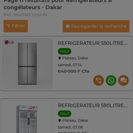
Page 11 résultats pour Réfrigérateurs &
congélateurs - Dakar
842 résultats trouvés
Filtrer
Sauvegarder la recherche
REFRIGERATEUR 550LITRES LG SIDE BY SIDE 4PORTES INVERTER
Neuf
Plateau, Dakar
samedi, 07:14
640 000 F Cfa
REFRIGERATEUR 590LITRES ASTECH 2PORTES VITRINE FV590V
Neuf
Plateau, Dakar
samedi, 07:08