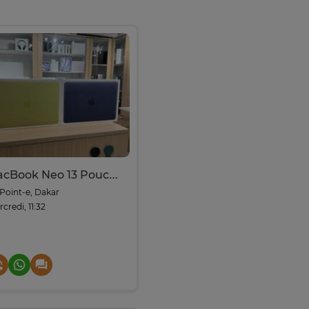
MacBook Neo 13 Pouces - A18 Pro | 8GB RAM | 512
Point-e, Dakar
credi, 11:32