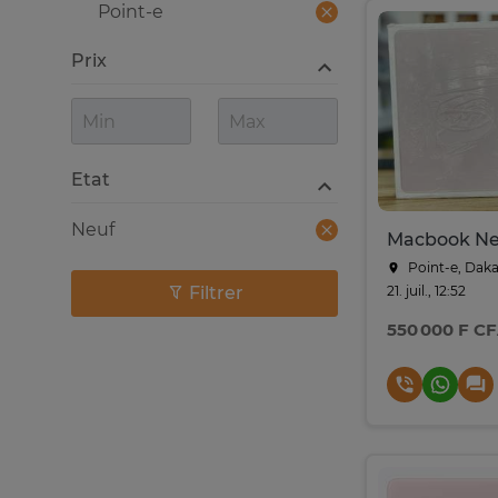
Point-e
Prix
Etat
Neuf
Macbook N
Point-e, Daka
Filtrer
21. juil., 12:52
550 000 F C