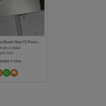
MacBook Neo 13 Pouces - A18 Pro | 8GB RAM | 256
Point-e, Dakar
 juin, 15:54
0 000 F CFA