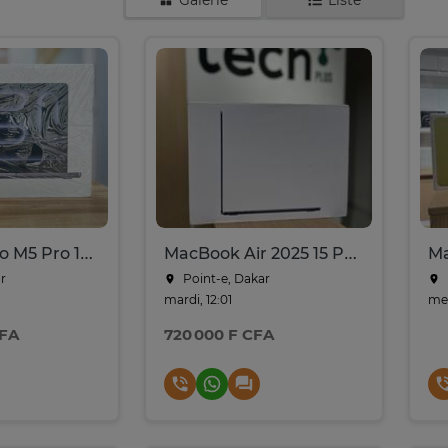
Galerie
Liste
MacBook Pro M5 Pro 14-inch
MacBook Air 2025 15 Pouces - M4 | 16GB RAM | 256 - Midnight
r
Point-e, Dakar
mardi, 12:01
mer
CFA
720 000 F CFA