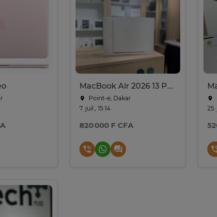
eo
MacBook Air 2026 13 Pouces - M5 | 16GB RAM | 512 - Silver
r
Point-e, Dakar
7. juil., 15:14
25.
FA
820 000 F CFA
52