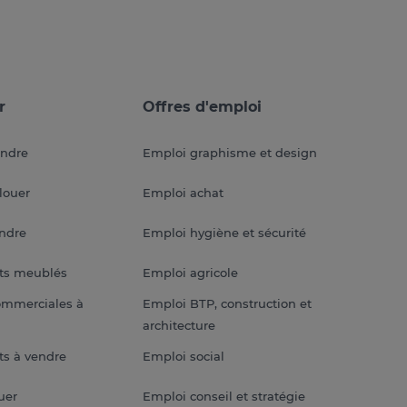
r
Offres d'emploi
endre
Emploi graphisme et design
louer
Emploi achat
endre
Emploi hygiène et sécurité
ts meublés
Emploi agricole
ommerciales à
Emploi BTP, construction et
architecture
s à vendre
Emploi social
uer
Emploi conseil et stratégie