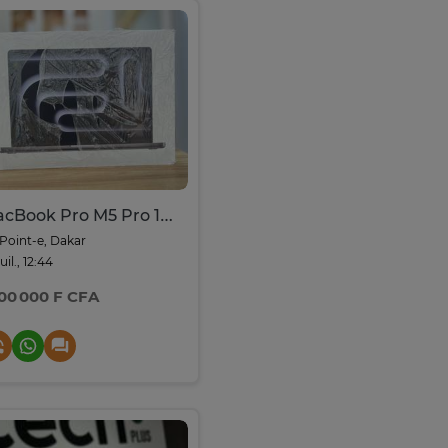
MacBook Pro M5 Pro 16-inch
Point-e, Dakar
juil., 12:44
700 000 F CFA