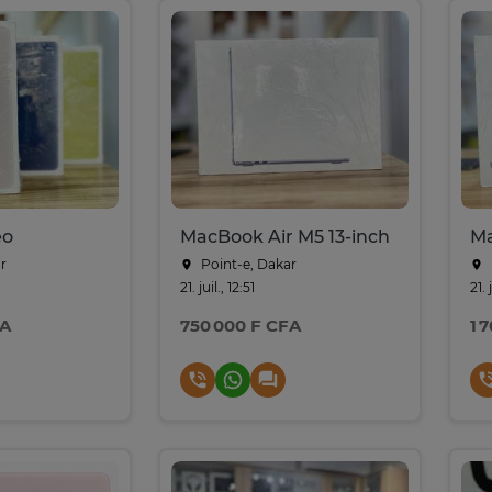
eo
MacBook Air M5 13-inch
r
Point-e, Dakar
21. juil., 12:51
21. 
FA
750 000 F CFA
1 