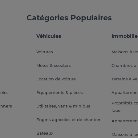
Catégories Populaires
Véhicules
Immobilie
Voitures
Maisons à v
a
Motos & scooters
Chambres à 
Location de voiture
Terrains à v
soles
Équipements & pièces
Appartemen
Propriétés c
anners
Utilitaires, vans & minibus
louer
Engins agricoles et de chantier
Appartement
Bateaux
Maisons à lo