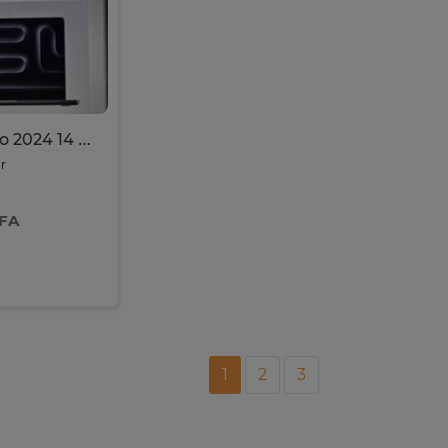
MacBook Pro 2024 14 Pouces-M4 Max|64GB RAM|2 Téra|AZERTY
r
CFA
1
2
3