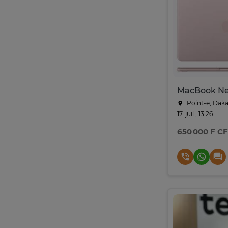
MacBook N
Point-e, Daka
17. juil., 13:26
650 000 F C