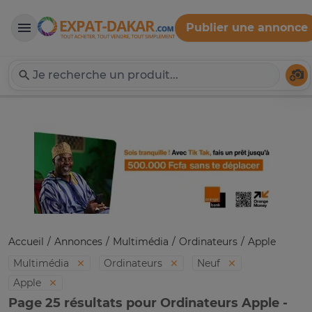
Publier une annonce
Expat-Dakar
Té
Accueil
Annonces
Multimédia
Ordinateurs
Apple
Multimédia
Ordinateurs
Neuf
Apple
Page 25 résultats pour Ordinateurs Apple -