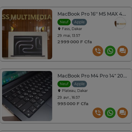
MacBook Pro 16'' M5 MAX 48GB SSD 2TB
Neuf
Apple
Fass, Dakar
29. mai, 13:57
2 999 000 F Cfa
MacBook Pro M4 Pro 14” 2024
Neuf
Apple
Plateau, Dakar
29. avr., 16:57
995 000 F Cfa