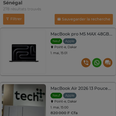
Sénégal
278 résultats trouvés
Filtrer
Sauvegarder la recherche
MacBook pro M5 MAX 48GB / 2TB
Neuf
Apple
Point-e, Dakar
1. mai, 15:01
MacBook Air 2026 13 Pouces - M5 | 16GB RAM | 512GB SSD
Neuf
Apple
Point-e, Dakar
1. mai, 15:00
820 000 F Cfa