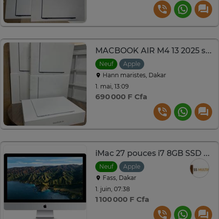
MACBOOK AIR M4 13 2025 sceller
Neuf
Apple
Hann maristes, Dakar
1. mai, 13:09
690 000 F Cfa
iMac 27 pouces i7 8GB SSD 1TB
Neuf
Apple
Fass, Dakar
1. juin, 07:38
1 100 000 F Cfa