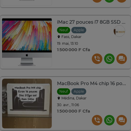
iMac 27 pouces i7 8GB SSD 2TB
Neuf
Apple
Fass, Dakar
19. mai, 13:10
1 500 000 F Cfa
MacBook Pro M4 chip 16 pouces 512 SSD
Neuf
Apple
Médina, Dakar
30. avr., 11:06
1 500 000 F Cfa