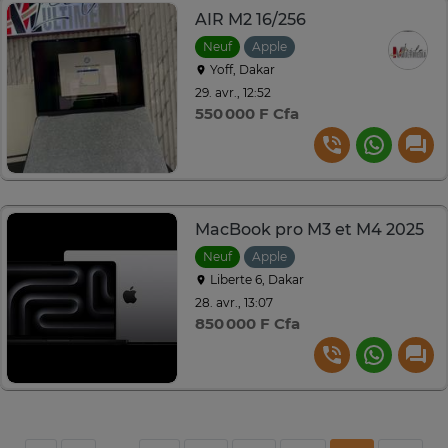
AIR M2 16/256
Neuf
Apple
Yoff, Dakar
29. avr., 12:52
550 000 F Cfa
MacBook pro M3 et M4 2025
Neuf
Apple
Liberte 6, Dakar
28. avr., 13:07
850 000 F Cfa