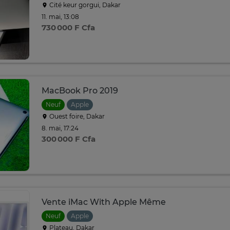
Cité keur gorgui, Dakar
11. mai, 13:08
730 000 F Cfa
MacBook Pro 2019
Neuf
Apple
Ouest foire, Dakar
8. mai, 17:24
300 000 F Cfa
Vente iMac With Apple Même
Neuf
Apple
Plateau, Dakar