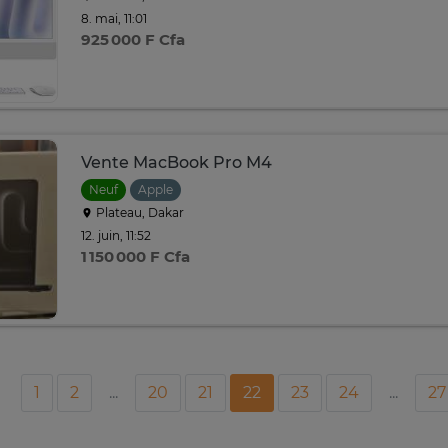
8. mai, 11:01
925 000 F Cfa
Vente MacBook Pro M4
Neuf
Apple
Plateau, Dakar
12. juin, 11:52
1 150 000 F Cfa
1
2
...
20
21
22
23
24
...
27