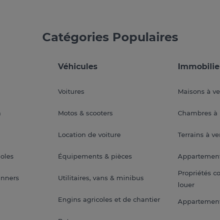
Catégories Populaires
Véhicules
Immobilie
Voitures
Maisons à v
a
Motos & scooters
Chambres à 
Location de voiture
Terrains à v
soles
Équipements & pièces
Appartemen
Propriétés c
anners
Utilitaires, vans & minibus
louer
Engins agricoles et de chantier
Appartement