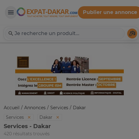
Publier une annonce
Expat-Dakar
Té
Accueil
Annonces
Services
Dakar
Services
Dakar
Services - Dakar
420 résultats trouvés