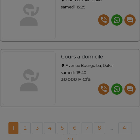
samedi, 15:25
Cours à domicile
Avenue Bourguiba, Dakar
samedi, 18:40
30 000 F Cfa
1
2
3
4
5
6
7
8
...
41
42