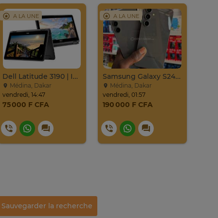
A LA UNE
A LA UNE
A
Dell Latitude 3190 | Intel Pentium
Samsung Galaxy S24 Venant 128go Ram 8go 5g
Médina, Dakar
Médina, Dakar
Mé
vendredi, 14:47
vendredi, 01:57
vendr
75 000 F CFA
190 000 F CFA
55 
Sauvegarder la recherche