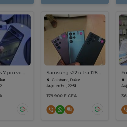
Google pixels 7 pro venant 128go
Samsung s22 ultra 128go venant 5g
kar
Colobane, Dakar
52
Aujourd'hui, 22:51
Auj
A
179 900 F CFA
36