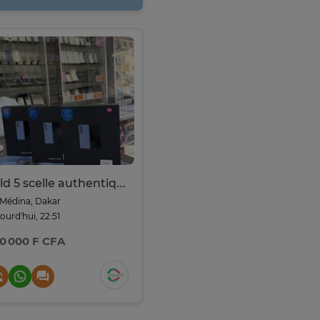
Fold 5 scelle authentique scelle 256go et 512go
Médina, Dakar
ourd'hui, 22:51
0 000 F CFA