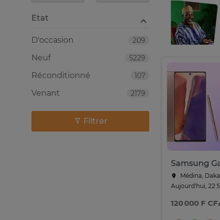
Etat
D'occasion
209
Neuf
5229
Réconditionné
107
Venant
2179
Filtrer
Médina, Daka
Aujourd'hui, 22:
120 000 F CF