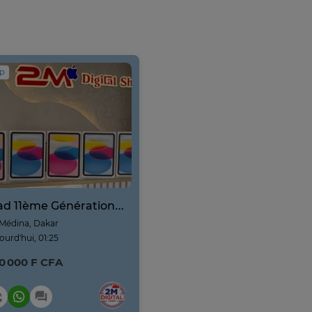
IP
iPad 11ème Génération 128G 2025 Pink Neuf
Médina, Dakar
ourd'hui, 01:25
0 000 F CFA