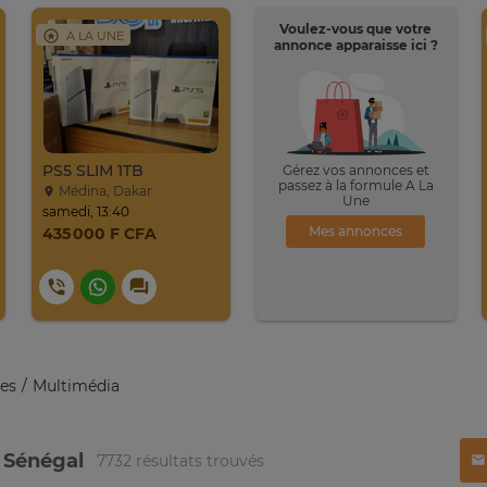
Voulez-vous que votre
A LA UNE
annonce apparaisse ici ?
PS5 SLIM 1TB
Gérez vos annonces et
passez à la formule A La
Médina, Dakar
Une
samedi, 13:40
Mes annonces
435 000 F CFA
es
Multimédia
 Sénégal
7732 résultats trouvés