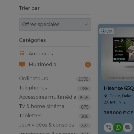
Trier par
Trier par
VIP
Catégories
Annonces
Multimédia
Ordinateurs
2078
Téléphones
1788
Dakar, Dakar
Accessoires multimédia
1558
29. avr., 17:12
TV & home cinéma
875
385 000 F C
Tablettes
386
Jeux vidéos & consoles
322