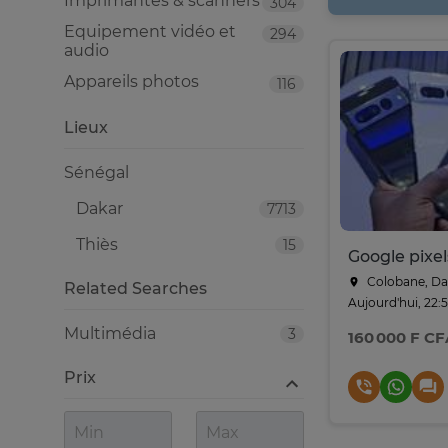
Imprimantes & scanners
304
Equipement vidéo et
294
audio
Appareils photos
116
Lieux
Sénégal
Dakar
7713
Thiès
15
Colobane, Da
Related Searches
Aujourd'hui, 22:
Multimédia
3
160 000 F CF
Prix