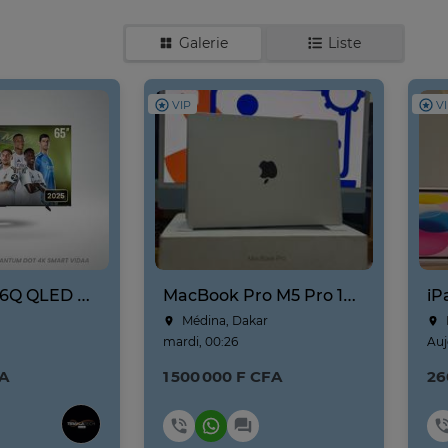
Galerie
Liste
VIP
V
Hisense 65Q6Q QLED 4K Smart TV 65 pouces
MacBook Pro M5 Pro 14 Pouces (2026)
Médina, Dakar
mardi, 00:26
Auj
FA
1 500 000 F CFA
26