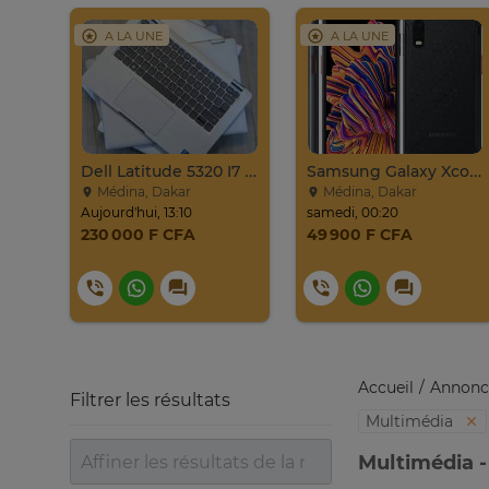
A LA UNE
A LA UNE
8Go
Dell Latitude 5320 I7 11th 2in1 Yoga 512Go/32Go
Samsung Galaxy Xcover Pro Venant 64go Ram 4go 4
Médina, Dakar
Médina, Dakar
Aujourd'hui, 13:10
samedi, 00:20
230 000 F CFA
49 900 F CFA
Accueil
Annonc
Filtrer les résultats
Multimédia
Multimédia -