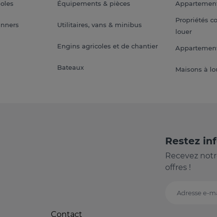
soles
Équipements & pièces
Appartemen
Propriétés c
anners
Utilitaires, vans & minibus
louer
Engins agricoles et de chantier
Appartement
Bateaux
Maisons à lo
Restez in
Recevez notr
offres !
Adresse e-ma
Contact