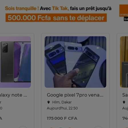
Samsung Galaxy note 20 venant 256go ram 8go 5g
Google pixel 7pro venant 256go ram 12go 5g
r
Hlm, Dakar
50
Aujourd'hui, 22:50
Auj
A
175 000 F CFA
74