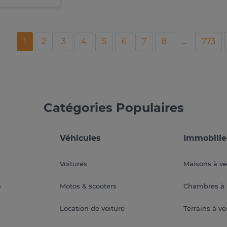
1
2
3
4
5
6
7
8
...
773
Catégories Populaires
Véhicules
Immobilie
Voitures
Maisons à v
a
Motos & scooters
Chambres à 
Location de voiture
Terrains à v