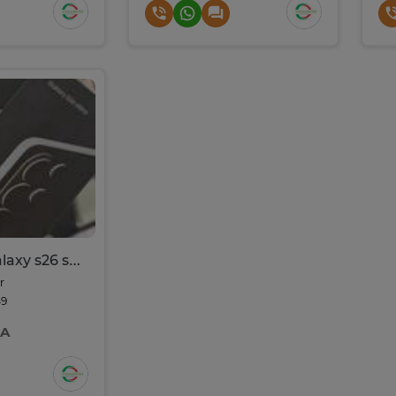
Samsung galaxy s26 sceller 256go
r
49
FA