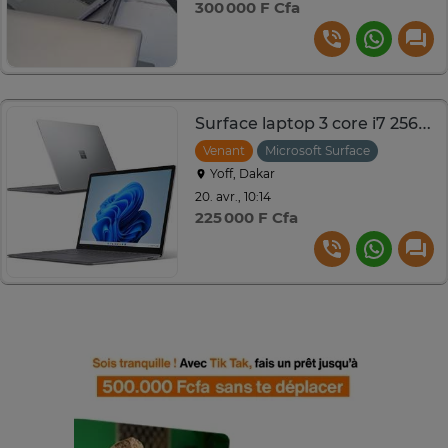
300 000 F Cfa
Surface laptop 3 core i7 256g 16g tactile
Venant
Microsoft Surface
Yoff, Dakar
20. avr., 10:14
225 000 F Cfa