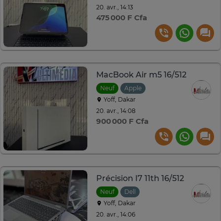
20. avr., 14:13
475 000 F Cfa
MacBook Air m5 16/512
Neuf
Apple
Yoff, Dakar
20. avr., 14:08
900 000 F Cfa
Précision I7 11th 16/512
Neuf
Dell
Yoff, Dakar
20. avr., 14:06