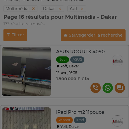
Multimédia
Dakar
Yoff
Page 16 résultats pour Multimédia - Dakar
173 résultats trouvés
Filtrer
Sauvegarder la recherche
ASUS ROG RTX 4090
Neuf
ASUS
Yoff, Dakar
12. avr., 16:35
1 800 000 F Cfa
iPad Pro m2 11pouce
Venant
iPad
Yoff, Dakar