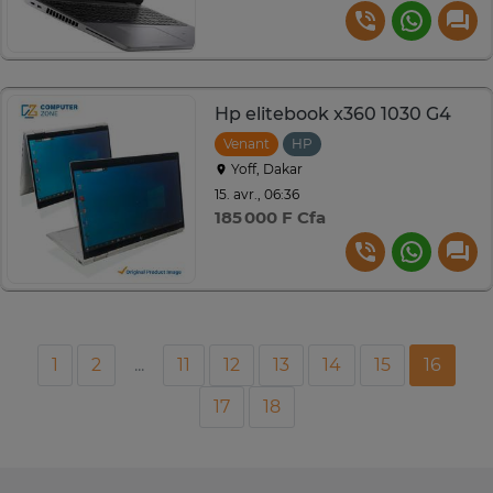
Hp elitebook x360 1030 G4
Venant
HP
Yoff, Dakar
15. avr., 06:36
185 000 F Cfa
1
2
...
11
12
13
14
15
16
17
18