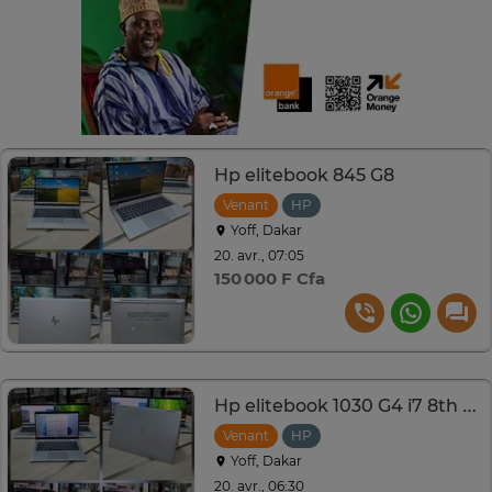
Hp elitebook 845 G8
Venant
HP
Yoff, Dakar
20. avr., 07:05
150 000 F Cfa
Hp elitebook 1030 G4 i7 8th Gen
Venant
HP
Yoff, Dakar
20. avr., 06:30