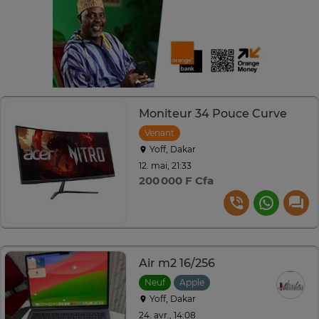
Moniteur 34 Pouce Curve
Venant
Yoff, Dakar
12. mai, 21:33
200 000 F Cfa
Air m2 16/256
Neuf
Apple
Yoff, Dakar
24. avr., 14:08