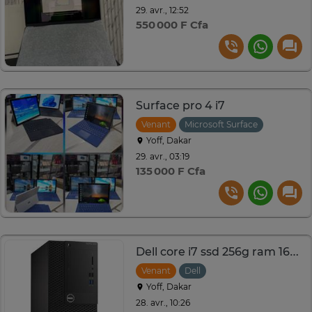
29. avr., 12:52
550 000 F Cfa
Surface pro 4 i7
Venant
Microsoft Surface
Yoff, Dakar
29. avr., 03:19
135 000 F Cfa
Dell core i7 ssd 256g ram 16g hdmi
Venant
Dell
Yoff, Dakar
28. avr., 10:26