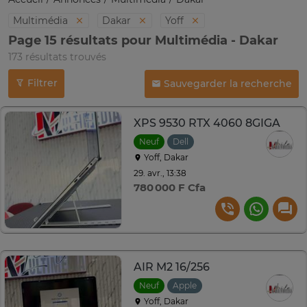
Multimédia
Dakar
Yoff
Page 15 résultats pour Multimédia - Dakar
173 résultats trouvés
Filtrer
Sauvegarder la recherche
XPS 9530 RTX 4060 8GIGA
Neuf
Dell
Yoff, Dakar
29. avr., 13:38
780 000 F Cfa
AIR M2 16/256
Neuf
Apple
Yoff, Dakar