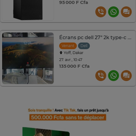
95 000 F Cfa
Écrans pc dell 27" 2k type-c hdmi
Venant
Dell
Yoff, Dakar
27. avr., 10:47
135 000 F Cfa