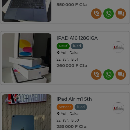
550 000 F Cfa
IPAD A16 128GIGA
Neuf
iPad
Yoff, Dakar
22. avr., 13:51
260 000 F Cfa
iPad Air m1 5th
Venant
iPad
Yoff, Dakar
22. avr., 13:50
255 000 F Cfa