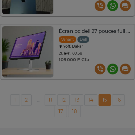
Écran pc dell 27 pouces full hd
Venant
Dell
Yoff, Dakar
21. avr., 09:58
105 000 F Cfa
1
2
...
11
12
13
14
15
16
17
18