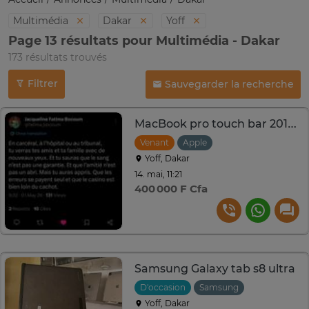
Multimédia
Dakar
Yoff
Page 13 résultats pour Multimédia - Dakar
173 résultats trouvés
Filtrer
Sauvegarder la recherche
MacBook pro touch bar 2019 core i9 RAM 16 ssd 1tera
Venant
Apple
Yoff, Dakar
14. mai, 11:21
400 000 F Cfa
Samsung Galaxy tab s8 ultra
D'occasion
Samsung
Yoff, Dakar