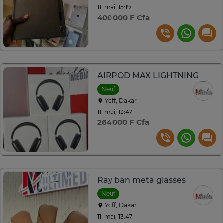
11. mai, 15:19
400 000 F Cfa
AIRPOD MAX LIGHTNING
Neuf
Yoff, Dakar
11. mai, 13:47
264 000 F Cfa
Ray ban meta glasses
Neuf
Yoff, Dakar
11. mai, 13:47