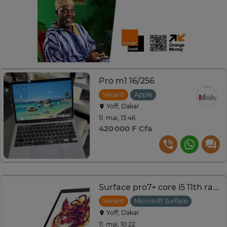
Pro m1 16/256
Venant
Apple
Yoff, Dakar
11. mai, 13:46
420 000 F Cfa
Surface pro7+ core i5 11th ram 16g
Venant
Microsoft Surface
Yoff, Dakar
11. mai, 10:22