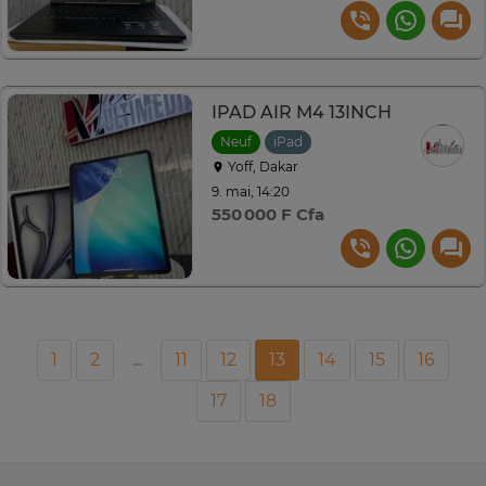
IPAD AIR M4 13INCH
Neuf
iPad
Yoff, Dakar
9. mai, 14:20
550 000 F Cfa
1
2
...
11
12
13
14
15
16
17
18