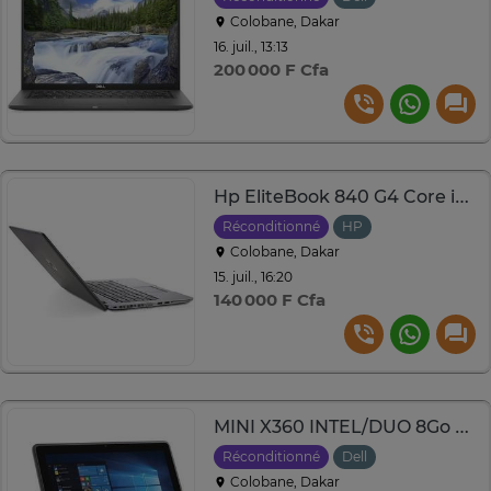
Colobane, Dakar
16. juil., 13:13
200 000 F Cfa
Hp EliteBook 840 G4 Core i5 7ème 8Go 500
Réconditionné
HP
Colobane, Dakar
15. juil., 16:20
140 000 F Cfa
MINI X360 INTEL/DUO 8Go SSD 128Go
Réconditionné
Dell
Colobane, Dakar