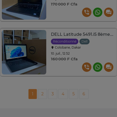
170 000 F Cfa
DELL Latitude 5491.i5 8ème Gén.8Go.SSD 256Go.14'' TACTILE
Réconditionné
Dell
Colobane, Dakar
10. juil., 12:52
160 000 F Cfa
1
2
3
4
5
6