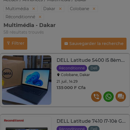
Multimédia
Dakar
Colobane
Réconditionné
Multimédia - Dakar
58 résultats trouvés
Filtrer
Sauvegarder la recherche
DELL Latitude 5400 i5 8ème .8Go Disque SSD 256Go.14 POUCES
Réconditionné
Dell
Colobane, Dakar
21. juil., 14:29
135 000 F Cfa
DELL Latitude 7410 i7-10è GEN Ram 8Go. 256Go SSD
Réconditionné
Dell