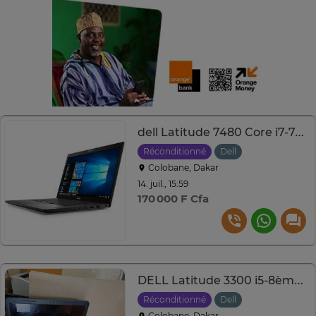
dell Latitude 7480 Core i7-7ème Ram 8Go Disque 256Go
Réconditionné
Dell
Colobane, Dakar
14. juil., 15:59
170 000 F Cfa
DELL Latitude 3300 i5-8ème.8Go.256Go SSD 13.3''TACTILE
Réconditionné
Dell
Colobane, Dakar