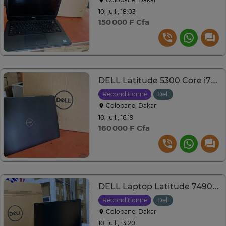
10. juil., 18:03
150 000 F Cfa
DELL Latitude 5300 Core i7 8ème.8Go.SSD 256Go 13.3''
Réconditionné
Dell
Colobane, Dakar
10. juil., 16:19
160 000 F Cfa
DELL Laptop Latitude 7490.i7 8ème Gén.16Go.SSD 512Go 14''
Réconditionné
Dell
Colobane, Dakar
10. juil., 13:20