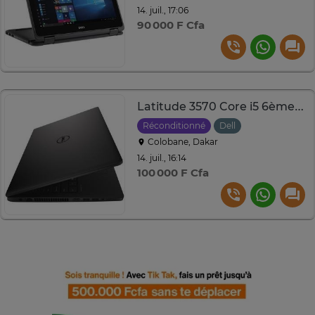
14. juil., 17:06
90 000 F Cfa
Latitude 3570 Core i5 6ème RAM 8Go Disque 500go
Réconditionné
Dell
Colobane, Dakar
14. juil., 16:14
100 000 F Cfa