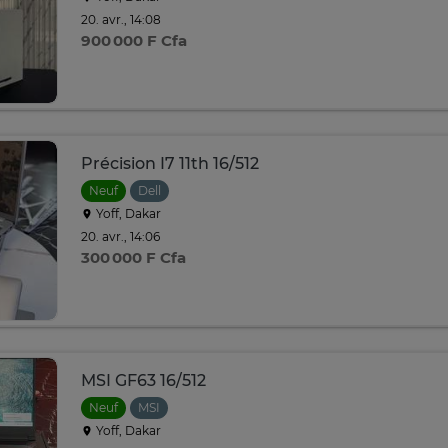
20. avr., 14:08
900 000 F Cfa
Précision I7 11th 16/512
Neuf
Dell
Yoff, Dakar
20. avr., 14:06
300 000 F Cfa
MSI GF63 16/512
Neuf
MSI
Yoff, Dakar