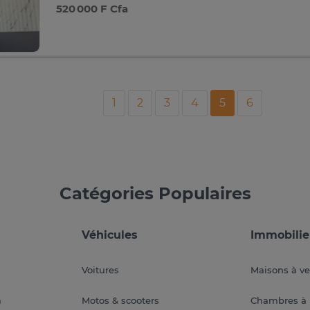
520 000 F Cfa
1
2
3
4
5
6
Catégories Populaires
Véhicules
Immobilie
Voitures
Maisons à v
a
Motos & scooters
Chambres à 