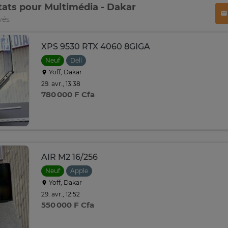
tats pour Multimédia - Dakar
vés
XPS 9530 RTX 4060 8GIGA
Neuf
Dell
Yoff, Dakar
29. avr., 13:38
780 000 F Cfa
AIR M2 16/256
Neuf
Apple
Yoff, Dakar
29. avr., 12:52
550 000 F Cfa