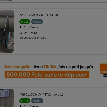
ASUS ROG RTX 4090
Neuf
ASUS
Yoff, Dakar
12. avr., 16:35
1 800 000 F Cfa
MacBook Air m5 16/512
Neuf
Apple
Yoff, Dakar