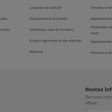
Location de voiture
Terrains à v
soles
Équipements & pièces
Appartemen
Propriétés c
anners
Utilitaires, vans & minibus
louer
Engins agricoles et de chantier
Appartement
Bateaux
Maisons à lo
Restez in
Recevez notr
offres !