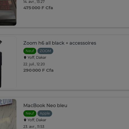
14. avr., 13:27
475 000 F Cfa
Zoom h6 all black + accessoires
Neuf
ZOOM
Yoff, Dakar
22. juil., 12:20
290 000 F Cfa
MacBook Neo bleu
Neuf
Apple
Yoff, Dakar
23. avr., 11:53