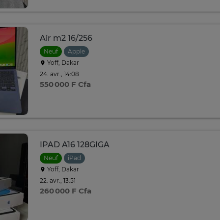
Air m2 16/256
Neuf
Apple
Yoff, Dakar
24. avr., 14:08
550 000 F Cfa
IPAD A16 128GIGA
Neuf
iPad
Yoff, Dakar
22. avr., 13:51
260 000 F Cfa