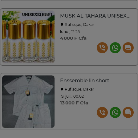
MUSK AL TAHARA UNISEXE(H&F)
Rufisque, Dakar
lundi, 12:25
4 000 F Cfa
Enssemble lin short
Rufisque, Dakar
19. juil., 00:02
13 000 F Cfa