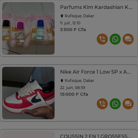
Parfums Kim Kardashian Kayali 21 Coco Vanille Pack
Rufisque, Dakar
11. juil., 12:10
3 500 F Cfa
Nike Air Force 1 Low SP x AMBUSH – Rouge/Blanc/Noir
Rufisque, Dakar
22. juin, 08:59
15 000 F Cfa
COUSSIN 2 EN 1 GROSSESSE ET ALLAITEMENT