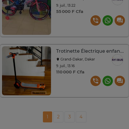
9. juil., 13:22
55 000 F Cfa
Trotinette Électrique enfants de 6 à 15ans
Grand-Dakar, Dakar
9. juil., 13:16
110 000 F Cfa
1
2
3
4