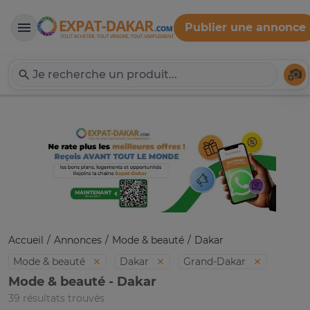
Publier une annonce
Expat-Dakar
Té
Accueil
Annonces
Mode & beauté
Dakar
Mode & beauté
Dakar
Grand-Dakar
Mode & beauté - Dakar
39 résultats trouvés