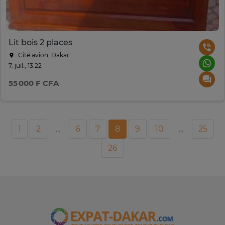
Lit bois 2 places
Cité avion, Dakar
7. juil., 13:22
55 000 F CFA
1
2
...
6
7
8
9
10
...
25
26