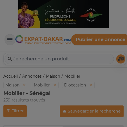
Publier une annonce
Expat-Dakar
Té
Accueil
Annonces
Maison
Mobilier
Maison
Mobilier
D'occasion
Mobilier - Sénégal
259 résultats trouvés
Filtrer
Sauvegarder la recherche