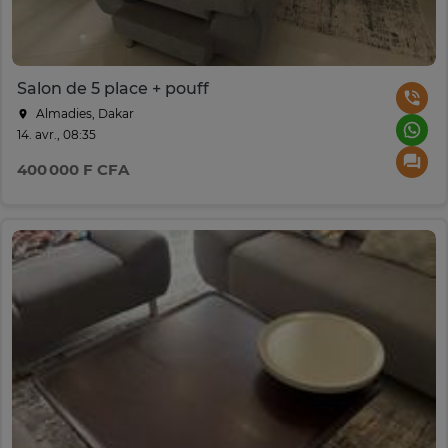
Salon de 5 place + pouff
Almadies, Dakar
14. avr., 08:35
400 000 F CFA