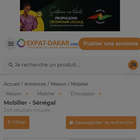
Publier une annonce
Expat-Dakar
Té
Accueil
Annonces
Maison
Mobilier
Maison
Mobilier
D'occasion
Mobilier - Sénégal
249 résultats trouvés
Filtrer
Sauvegarder la recherche