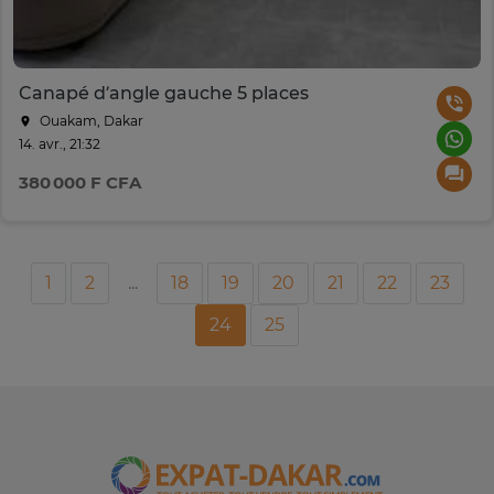
Canapé d’angle gauche 5 places
Ouakam, Dakar
14. avr., 21:32
380 000 F CFA
1
2
...
18
19
20
21
22
23
24
25