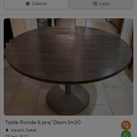
Galerie
Liste
Table Ronde 6 prs/ Diam:1m20
Karack, Dakar
23. avr., 15:22