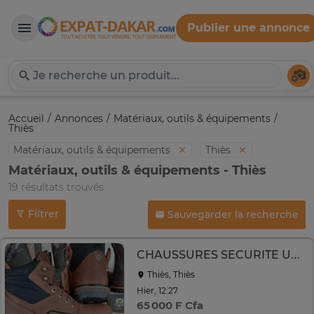
Publier une annonce
Expat-Dakar
Té
Accueil
Annonces
Matériaux, outils & équipements
Thiès
Matériaux, outils & équipements
Thiès
Matériaux, outils & équipements - Thiès
19 résultats trouvés
Filtrer
Sauvegarder la recherche
CHAUSSURES SECURITE USA
Thiès, Thiès
Hier, 12:27
65 000 F Cfa