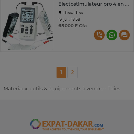
Electostimulateur pro 4 en 1. TENS, EMS, IF, RUSS
Thiès, Thiès
19. juil., 18:58
65 000 F Cfa
1
2
Matériaux, outils & équipements à vendre - Thiès