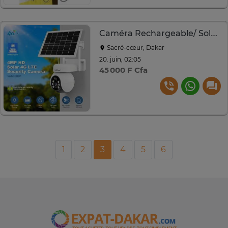
Caméra Rechargeable/ Solaire
Sacré-cœur, Dakar
20. juin, 02:05
45 000 F Cfa
1
2
3
4
5
6