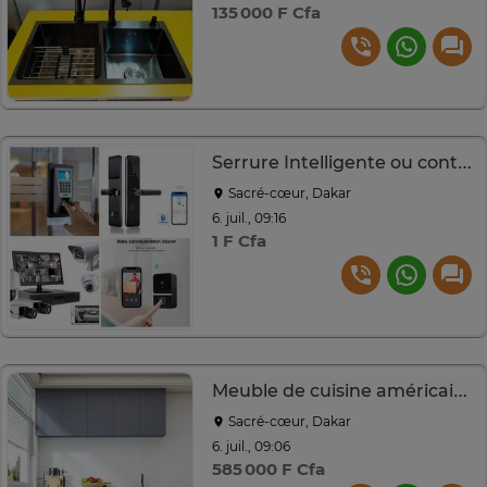
135 000 F Cfa
Serrure Intelligente ou contrôle d'accès
Sacré-cœur, Dakar
6. juil., 09:16
1 F Cfa
Meuble de cuisine américaine+Évier et Robinet
Sacré-cœur, Dakar
6. juil., 09:06
585 000 F Cfa