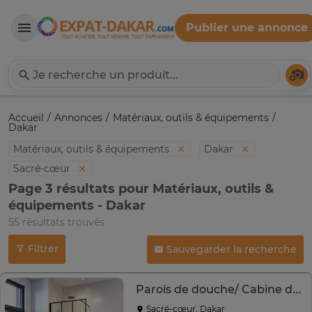
Publier une annonce
Expat-Dakar
Té
Accueil
Annonces
Matériaux, outils & équipements
Dakar
Matériaux, outils & équipements
Dakar
Sacré-cœur
Page 3 résultats pour Matériaux, outils &
équipements - Dakar
55 résultats trouvés
Filtrer
Sauvegarder la recherche
Parois de douche/ Cabine de Douche
Sacré-cœur, Dakar