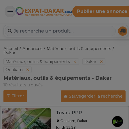
Publier une annonce
Expat-Dakar
Té
Accueil
Annonces
Matériaux, outils & équipements
Dakar
Matériaux, outils & équipements
Dakar
Ouakam
Matériaux, outils & équipements - Dakar
10 résultats trouvés
Filtrer
Sauvegarder la recherche
Tuyau PPR
Ouakam, Dakar
lundi, 22:28