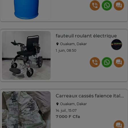
fauteuil roulant électrique
Ouakam, Dakar
1. juin, 08:50
Carreaux cassés faïence italien, sacs de 50KG
Ouakam, Dakar
14. juil., 15:07
7 000 F Cfa