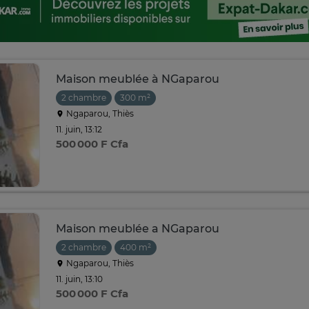
Maison meublée à NGaparou
2 chambre
300 m²
Ngaparou, Thiès
11. juin, 13:12
500 000 F Cfa
Maison meublée a NGaparou
2 chambre
400 m²
Ngaparou, Thiès
11. juin, 13:10
500 000 F Cfa