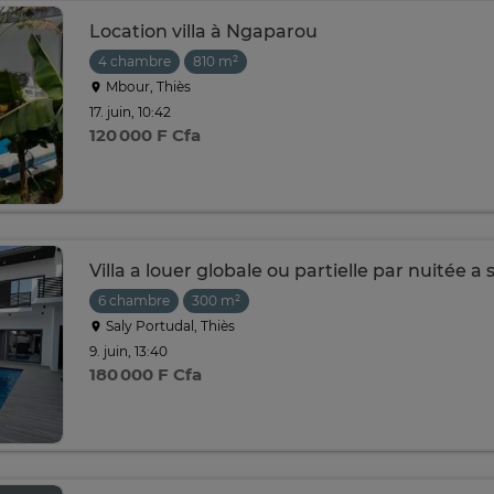
Location villa à Ngaparou
4 chambre
810 m²
Mbour, Thiès
17. juin, 10:42
120 000 F Cfa
Villa a louer globale ou partielle par nuitée a 
6 chambre
300 m²
Saly Portudal, Thiès
9. juin, 13:40
180 000 F Cfa