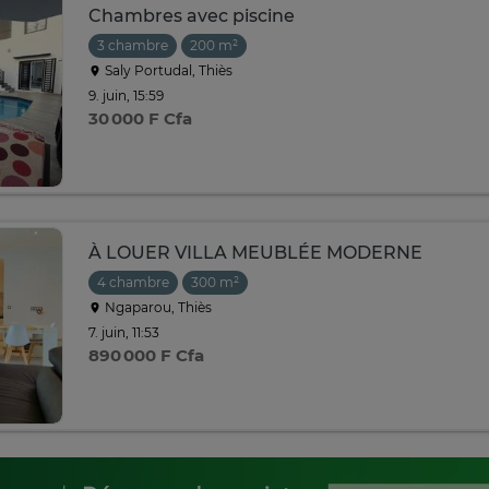
Chambres avec piscine
3 chambre
200 m²
Saly Portudal, Thiès
9. juin, 15:59
30 000 F Cfa
À LOUER VILLA MEUBLÉE MODERNE
4 chambre
300 m²
Ngaparou, Thiès
7. juin, 11:53
890 000 F Cfa