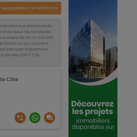
Sauvegarder la recherche
ommencent aux alentours de
 choix pour les locataires
ons allant de 30 m² à 5,000
e bains, ce qui convient
cherchez spécifiquement
ur de 464,000 F Cfa.
ite Côte