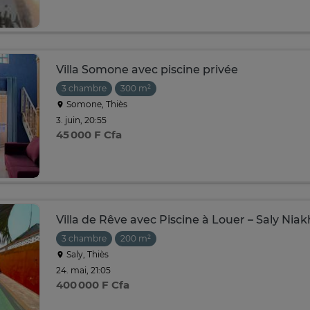
Villa Somone avec piscine privée
3 chambre
300 m²
Somone, Thiès
3. juin, 20:55
45 000 F Cfa
Villa de Rêve avec Piscine à Louer – Saly Nia
3 chambre
200 m²
Saly, Thiès
24. mai, 21:05
400 000 F Cfa