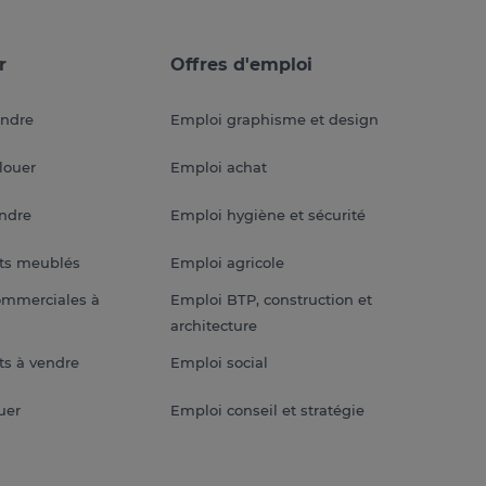
r
Offres d'emploi
endre
Emploi graphisme et design
louer
Emploi achat
endre
Emploi hygiène et sécurité
ts meublés
Emploi agricole
ommerciales à
Emploi BTP, construction et
architecture
s à vendre
Emploi social
uer
Emploi conseil et stratégie