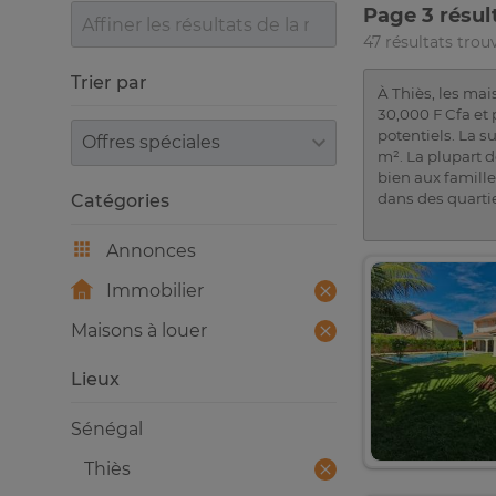
Page 3 résul
47 résultats trou
Trier par
À Thiès, les ma
30,000 F Cfa et 
Trier par
potentiels. La 
m². La plupart 
bien aux famill
dans des quarti
Catégories
Annonces
Immobilier
Maisons à louer
Lieux
Sénégal
Thiès