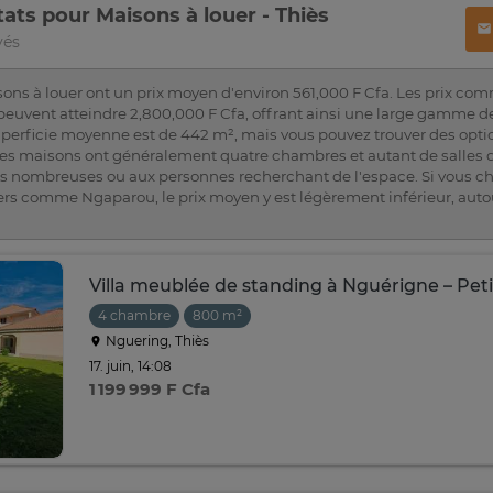
tats pour Maisons à louer - Thiès
vés
isons à louer ont un prix moyen d'environ 561,000 F Cfa. Les prix c
peuvent atteindre 2,800,000 F Cfa, offrant ainsi une large gamme de
superficie moyenne est de 442 m², mais vous pouvez trouver des opti
des maisons ont généralement quatre chambres et autant de salles d
es nombreuses ou aux personnes recherchant de l'espace. Si vous 
ers comme Ngaparou, le prix moyen y est légèrement inférieur, auto
Villa meublée de standing à Nguérigne – Pet
4 chambre
800 m²
Nguering, Thiès
17. juin, 14:08
1 199 999 F Cfa