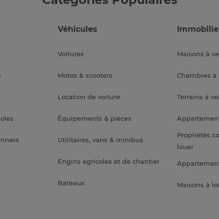
Véhicules
Immobilie
Voitures
Maisons à v
a
Motos & scooters
Chambres à 
Location de voiture
Terrains à v
soles
Équipements & pièces
Appartemen
Propriétés c
anners
Utilitaires, vans & minibus
louer
Engins agricoles et de chantier
Appartement
Bateaux
Maisons à lo