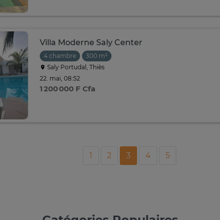
Villa Moderne Saly Center
4 chambre
300 m²
Saly Portudal, Thiès
22. mai, 08:52
1 200 000 F Cfa
1
2
3
4
5
Catégories Populaires