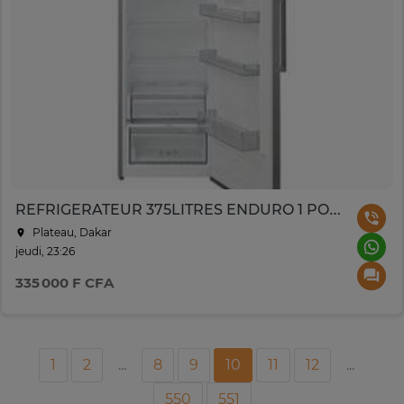
REFRIGERATEUR 375LITRES ENDURO 1 PORTE AVEC DIST D'EAU A++
Plateau, Dakar
jeudi, 23:26
335 000 F CFA
1
2
...
8
9
10
11
12
...
550
551