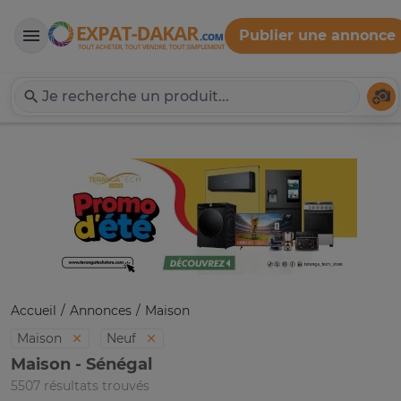
Publier une annonce
Expat-Dakar
Té
Accueil
Annonces
Maison
Maison
Neuf
Maison - Sénégal
5507 résultats trouvés