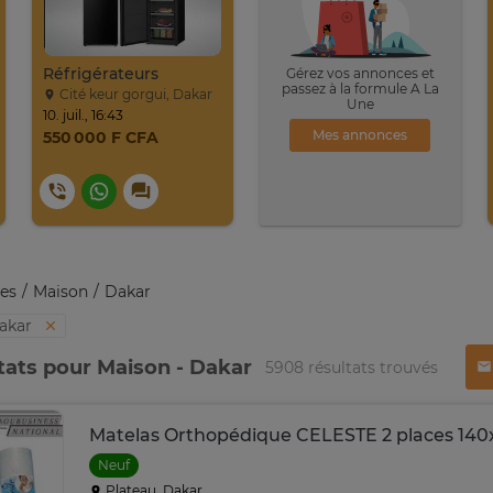
Réfrigérateurs
Gérez vos annonces et
passez à la formule A La
Cité keur gorgui, Dakar
Une
10. juil., 16:43
Mes annonces
550 000 F CFA
es
Maison
Dakar
akar
tats pour Maison - Dakar
5908 résultats trouvés
Matelas Orthopédique CELESTE 2 places 140
Neuf
Plateau, Dakar