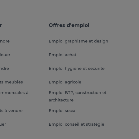
r
Offres d'emploi
endre
Emploi graphisme et design
louer
Emploi achat
endre
Emploi hygiène et sécurité
ts meublés
Emploi agricole
ommerciales à
Emploi BTP, construction et
architecture
s à vendre
Emploi social
uer
Emploi conseil et stratégie