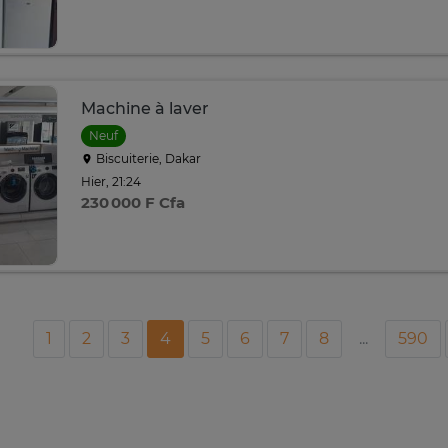
Machine à laver
Neuf
Biscuiterie, Dakar
Hier, 21:24
230 000 F Cfa
1
2
3
4
5
6
7
8
...
590