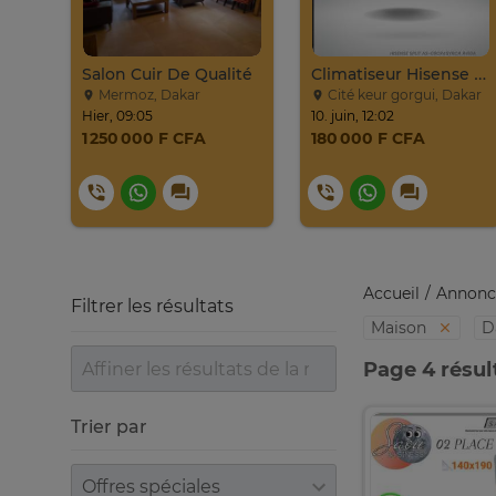
Salon Cuir De Qualité
Climatiseur Hisense Split AS-09CR
Mermoz, Dakar
Cité keur gorgui, Dakar
Hier, 09:05
10. juin, 12:02
1 250 000 F CFA
180 000 F CFA
Accueil
Annonc
Filtrer les résultats
Maison
D
Page 4 résul
Trier par
Trier par