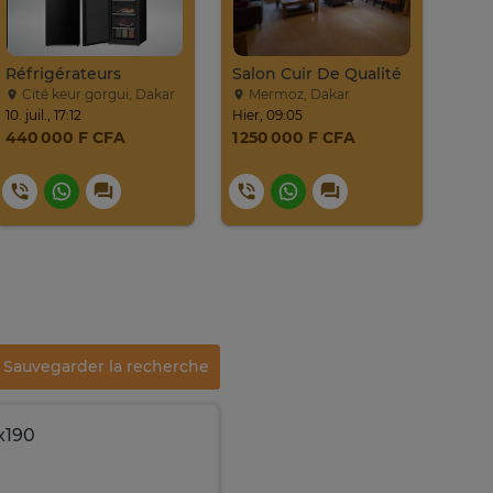
Réfrigérateurs
Salon Cuir De Qualité
Cité keur gorgui, Dakar
Mermoz, Dakar
Ci
10. juil., 17:12
Hier, 09:05
10. ju
440 000 F CFA
1 250 000 F CFA
180
Sauvegarder la recherche
x190