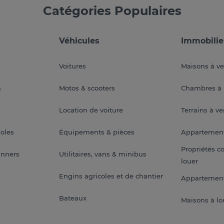
Catégories Populaires
Véhicules
Immobilie
Voitures
Maisons à v
a
Motos & scooters
Chambres à 
Location de voiture
Terrains à v
soles
Équipements & pièces
Appartemen
Propriétés c
anners
Utilitaires, vans & minibus
louer
Engins agricoles et de chantier
Appartement
Bateaux
Maisons à lo