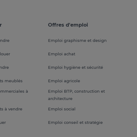
r
Offres d'emploi
endre
Emploi graphisme et design
louer
Emploi achat
endre
Emploi hygiène et sécurité
ts meublés
Emploi agricole
ommerciales à
Emploi BTP, construction et
architecture
s à vendre
Emploi social
uer
Emploi conseil et stratégie