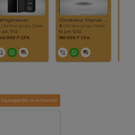
Réfrigérateurs
Climatiseur Hisense Split AS-09CR
Cité keur gorgui, Dakar
Cité keur gorgui, Dakar
10. juil., 17:12
10. juin, 12:02
440 000 F CFA
180 000 F CFA
Sauvegarder la recherche