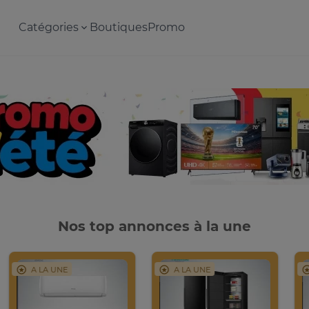
Catégories
Boutiques
Promo
Nos top annonces à la une
A LA UNE
A LA UNE