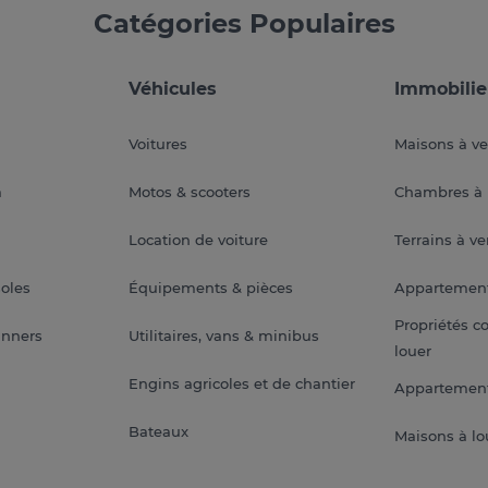
Catégories Populaires
Véhicules
Immobilie
Voitures
Maisons à v
a
Motos & scooters
Chambres à 
Location de voiture
Terrains à v
soles
Équipements & pièces
Appartemen
Propriétés c
anners
Utilitaires, vans & minibus
louer
Engins agricoles et de chantier
Appartement
Bateaux
Maisons à lo