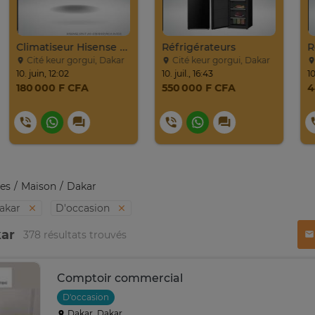
Climatiseur Hisense Split AS-09CR
Réfrigérateurs
Cité keur gorgui, Dakar
Cité keur gorgui, Dakar
10. juin, 12:02
10. juil., 16:43
180 000 F CFA
550 000 F CFA
es
Maison
Dakar
akar
D'occasion
kar
378 résultats trouvés
Comptoir commercial
D'occasion
Dakar, Dakar