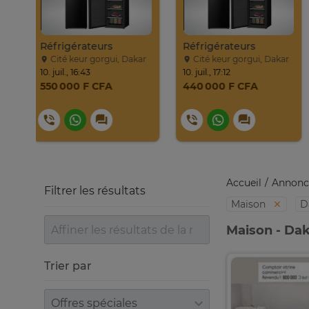
Climatiseur Hisense Split AS-09CR
Réfrigérateurs
Réfrigérateurs
akar
Cité keur gorgui, Dakar
Cité keur gorgui, Dakar
10. juil., 16:43
10. juil., 17:12
550 000 F CFA
440 000 F CFA
Accueil
Annonc
Filtrer les résultats
Maison
D
Maison - Da
Trier par
Trier par