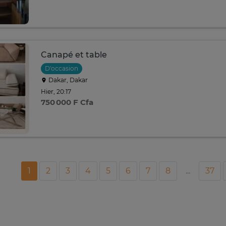
Canapé et table
D'occasion
Dakar, Dakar
Hier, 20:17
750 000 F Cfa
1
2
3
4
5
6
7
8
...
37