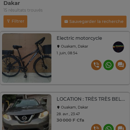
Dakar
15 résultats trouvés
Filtrer
Sauvegarder la recherche
Electric motorcycle
Ouakam, Dakar
1. juin, 08:54
LOCATION : TRÈS TRÈS BELLE NISSAN ROGUE
Ouakam, Dakar
28. avr., 23:47
30 000 F Cfa