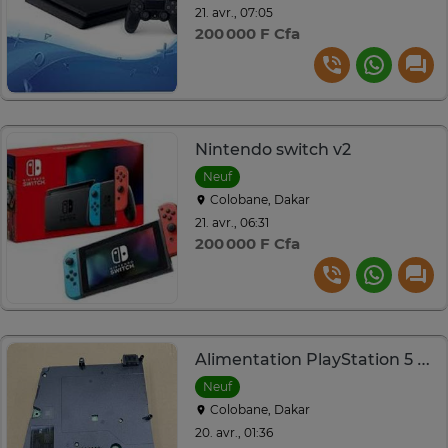
21. avr., 07:05
200 000 F Cfa
Nintendo switch v2
Neuf
Colobane, Dakar
21. avr., 06:31
200 000 F Cfa
Alimentation PlayStation 5 power
Neuf
Colobane, Dakar
20. avr., 01:36