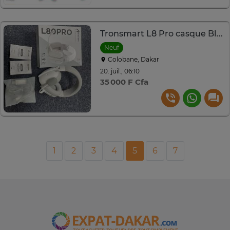
Tronsmart L8 Pro casque Bluetooth blanc PlayStation 4et 5
Neuf
Colobane, Dakar
20. juil., 06:10
35 000 F Cfa
1
2
3
4
5
6
7