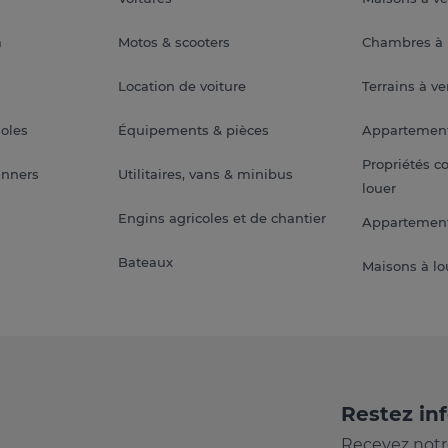
a
Motos & scooters
Chambres à 
Location de voiture
Terrains à v
soles
Équipements & pièces
Appartemen
Propriétés c
anners
Utilitaires, vans & minibus
louer
Engins agricoles et de chantier
Appartement
Bateaux
Maisons à lo
Restez in
Recevez notr