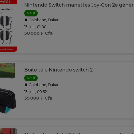
Nintendo Switch manettes Joy-Con 2e généra
Neuf
Colobane, Dakar
13. juil., 01:00
50 000 F Cfa
Boîte télé Nintendo switch 2
Neuf
Colobane, Dakar
13. juil., 00:52
35 000 F Cfa