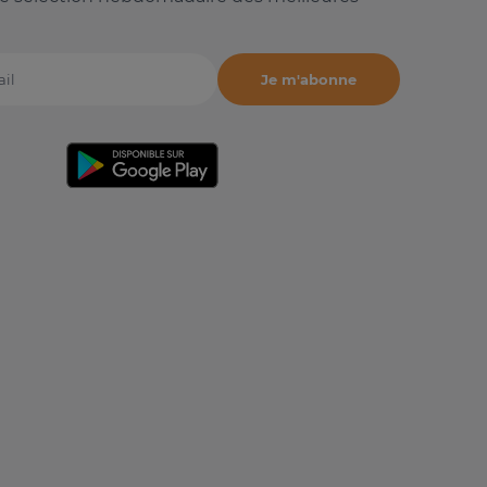
Je m'abonne
il