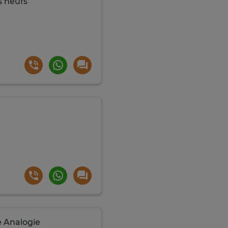
s neufs
 Analogie