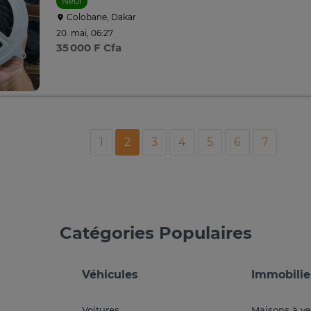
Neuf
Colobane, Dakar
20. mai, 06:27
35 000 F Cfa
1
2
3
4
5
6
7
Catégories Populaires
Véhicules
Immobilie
Voitures
Maisons à v