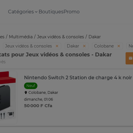
Catégories
Boutiques
Promo
es
Multimédia
Jeux vidéos & consoles
Dakar
Jeux vidéos & consoles
Dakar
Colobane
N
tats pour Jeux vidéos & consoles - Dakar
vés
Nintendo Switch 2 Station de charge 4 k noir
Neuf
Colobane, Dakar
dimanche, 01:06
50 000 F Cfa