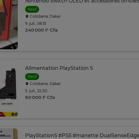
Nintendo Switch OLED et accessoires officiel
Neuf
Colobane, Dakar
9. juil., 06:15
240 000 F Cfa
Alimentation PlayStation 5
Neuf
Colobane, Dakar
5. juil., 22:30
60 000 F Cfa
PlayStation5 #PS5 #manette DualSenseEdge