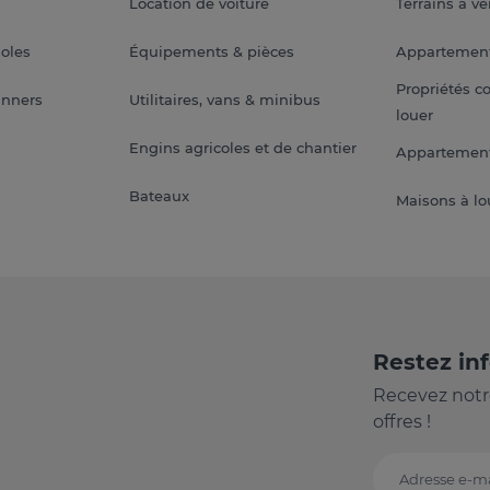
Location de voiture
Terrains à v
soles
Équipements & pièces
Appartemen
Propriétés c
anners
Utilitaires, vans & minibus
louer
Engins agricoles et de chantier
Appartement
Bateaux
Maisons à lo
Restez in
Recevez notr
offres !