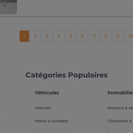
1
2
3
4
5
6
7
8
9
1
Catégories Populaires
Véhicules
Immobilie
Voitures
Maisons à v
a
Motos & scooters
Chambres à 