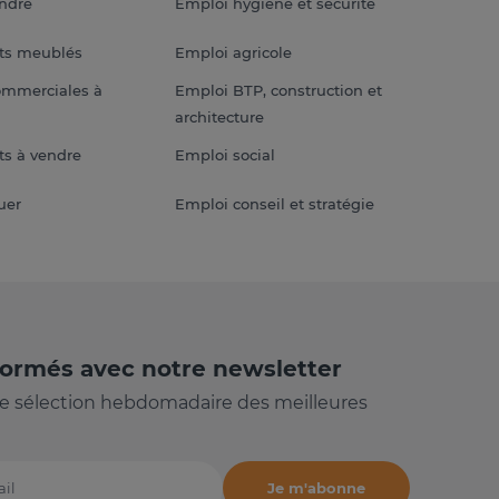
endre
Emploi hygiène et sécurité
ts meublés
Emploi agricole
ommerciales à
Emploi BTP, construction et
architecture
s à vendre
Emploi social
uer
Emploi conseil et stratégie
formés avec notre newsletter
e sélection hebdomadaire des meilleures
Je m'abonne