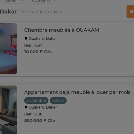
Dakar
Ouakam
 Dakar
92 résultats trouvés
Chambre meublée à OUAKAM
Ouakam, Dakar
Hier, 14:47
10 000 F Cfa
Appartement deja meuble à louer par mois
2 chambre
100 m²
Ouakam, Dakar
Hier, 13:08
550 000 F Cfa