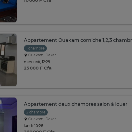
10 000 F Cfa
Appartement Ouakam corniche 1,2,3 chamb
1 chambre
Ouakam, Dakar
mercredi, 12:29
25 000 F Cfa
Appartement deux chambres salon à louer
2 chambre
Ouakam, Dakar
lundi, 10:28
260 000 F Cfa