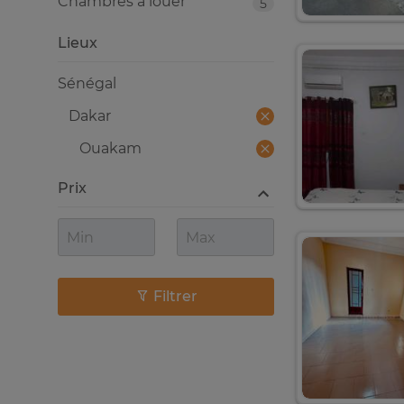
Chambres à louer
5
Lieux
Sénégal
Dakar
Ouakam
Prix
Filtrer