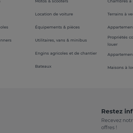
a
Motos & scooters
Chambres à 
Location de voiture
Terrains à v
soles
Équipements & pièces
Appartemen
Propriétés c
anners
Utilitaires, vans & minibus
louer
Engins agricoles et de chantier
Appartement
Bateaux
Maisons à lo
Restez in
Recevez notr
offres !