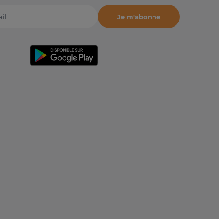
Je m'abonne
il