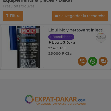
Équipements & pièces - Dakar
1 résultats trouvés
Filtrer
Sauvegarder la recherche
Liqui Moly nettoyant injection essence 300 ml
Réconditionné
Liberte 5, Dakar
27. avr., 12:51
25 000 F Cfa