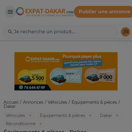
Publier une annonce
Expat-Dakar
Té
Accueil
Annonces
Véhicules
Équipements & pièces
Dakar
Véhicules
Équipements & pièces
Dakar
Réconditionné