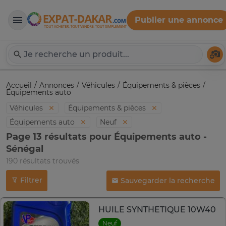
Publier une annonce
Expat-Dakar
Té
Accueil
Annonces
Véhicules
Équipements & pièces
Équipements auto
Véhicules
Équipements & pièces
Équipements auto
Neuf
Page 13 résultats pour Équipements auto -
Sénégal
190 résultats trouvés
Filtrer
Sauvegarder la recherche
HUILE SYNTHETIQUE 10W40
Neuf