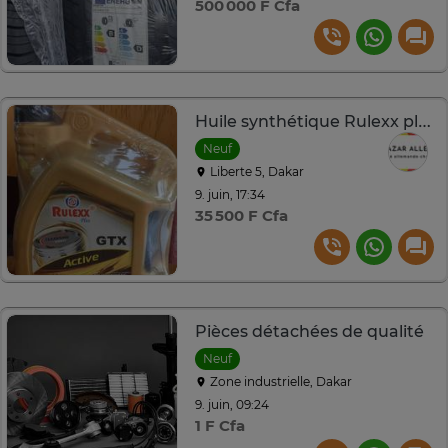
500 000 F Cfa
Huile synthétique Rulexx plus GTX pétrole &Diesel.10w40
Neuf
Liberte 5, Dakar
9. juin, 17:34
35 500 F Cfa
Pièces détachées de qualité
Neuf
Zone industrielle, Dakar
9. juin, 09:24
1 F Cfa