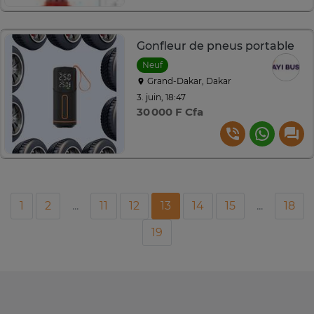
Gonfleur de pneus portable
Neuf
Grand-Dakar, Dakar
3. juin, 18:47
30 000 F Cfa
1
2
...
11
12
13
14
15
...
18
19