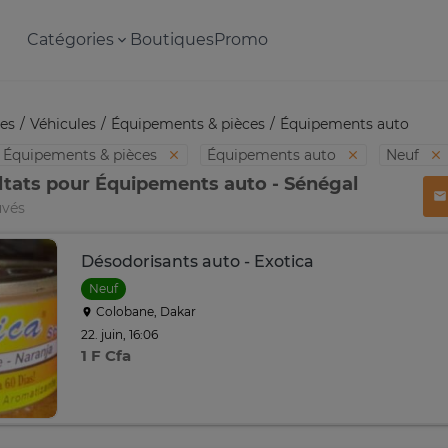
Catégories
Boutiques
Promo
es
Véhicules
Équipements & pièces
Équipements auto
Équipements & pièces
Équipements auto
Neuf
ltats pour Équipements auto - Sénégal
uvés
Désodorisants auto - Exotica
Neuf
Colobane, Dakar
22. juin, 16:06
1 F Cfa