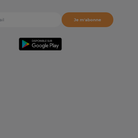
Je m'abonne
il