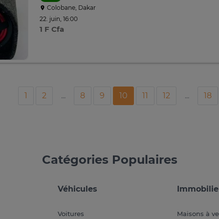
Colobane, Dakar
22. juin, 16:00
1 F Cfa
1
2
...
8
9
10
11
12
...
18
Catégories Populaires
Véhicules
Immobilie
Voitures
Maisons à v