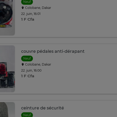
Neuf
Colobane, Dakar
22. juin, 16:01
1 F Cfa
couvre pédales anti-dérapant
Neuf
Colobane, Dakar
22. juin, 16:00
1 F Cfa
ceinture de sécurité
Neuf