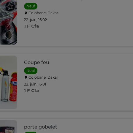
Neuf
Colobane, Dakar
22. juin, 16:02
1 F Cfa
Coupe feu
Neuf
Colobane, Dakar
22. juin, 16:01
1 F Cfa
porte gobelet