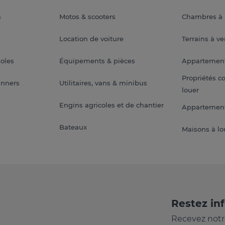
a
Motos & scooters
Chambres à 
Location de voiture
Terrains à v
soles
Équipements & pièces
Appartemen
Propriétés c
anners
Utilitaires, vans & minibus
louer
Engins agricoles et de chantier
Appartement
Bateaux
Maisons à lo
Restez in
Recevez notr