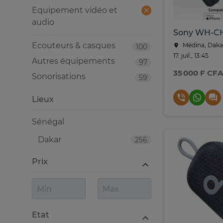
Equipement vidéo et
audio
Ecouteurs & casques
Médina, Daka
100
17. juil., 13:45
Autres équipements
97
35 000 F CFA
Sonorisations
59
Lieux
Sénégal
Dakar
256
Prix
Etat