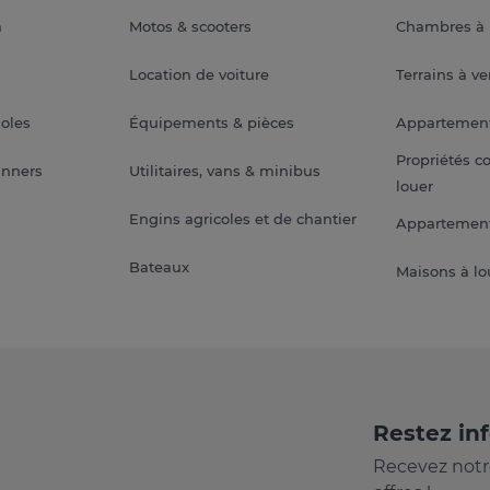
a
Motos & scooters
Chambres à 
Location de voiture
Terrains à v
soles
Équipements & pièces
Appartemen
Propriétés c
anners
Utilitaires, vans & minibus
louer
Engins agricoles et de chantier
Appartement
Bateaux
Maisons à lo
Restez in
Recevez notr