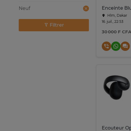
Neuf
Hlm, Dakar
16. juil., 22:53
Filtrer
30 000 F CF