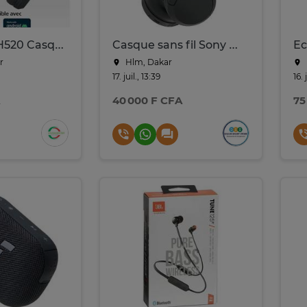
Sony WH-CH520 Casque Bluetooth - Multipoint - Micro
Casque sans fil Sony WH-CH520 50 heures d'autonomie
r
Hlm, Dakar
17. juil., 13:39
16. 
40 000 F CFA
75