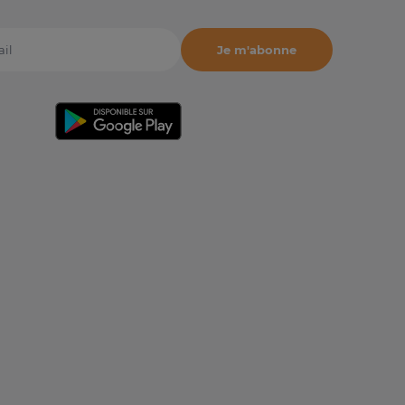
Je m'abonne
il