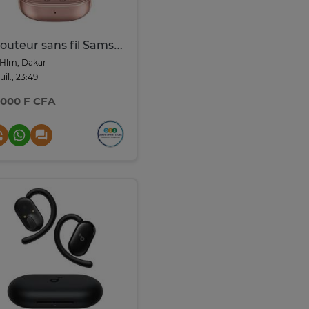
Ecouteur sans fil Samsung Galaxy Buds Live
Hlm, Dakar
juil., 23:49
 000 F CFA