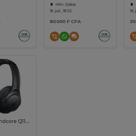
Hlm, Dakar
16. juil., 18:52
16. 
A
80 000 F CFA
30
Casque Soundcore Q11i Casque Bluetooth sans Fil par Anker