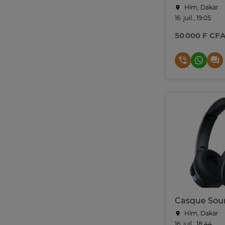
Hlm, Dakar
16. juil., 19:05
50 000 F CF
Hlm, Dakar
16. juil., 18:44