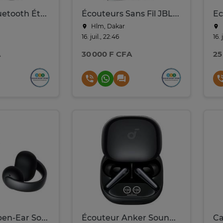
Enceinte Bluetooth Étanche Anker Soundcore Select 4 Go
Écouteurs Sans Fil JBL Tune 125BT Son Pure Bass
Hlm, Dakar
16. juil., 22:46
16. 
A
30 000 F CFA
25
Ecouteur Open-Ear Soundcore C50i Anker Style Clip Earbuds
Écouteur Anker Soundcore Liberty 4 Pro Sans Fil Hi-Res ANC