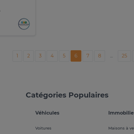
A
1
2
3
4
5
6
7
8
...
25
Catégories Populaires
Véhicules
Immobilie
Voitures
Maisons à v