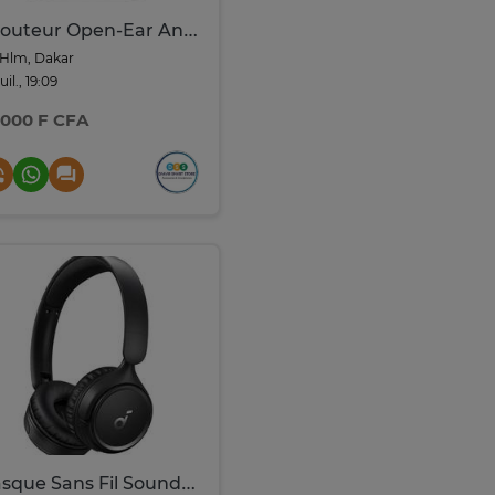
Ecouteur Open-Ear Anker Soundcore V20i
Hlm, Dakar
juil., 19:09
 000 F CFA
Casque Sans Fil Soundcore H30i Anker Autonomie 70h