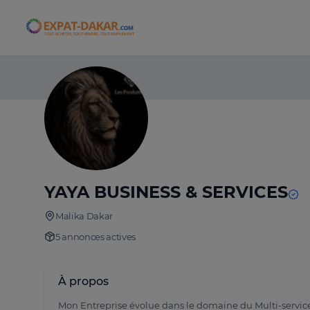
Expat-Dakar
YAYA BUSINESS & SERVICES
Malika Dakar
5 annonces actives
À propos
Mon Entreprise évolue dans le domaine du Multi-services, 