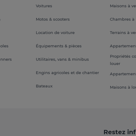
Voitures
Maisons à v
a
Motos & scooters
Chambres à 
Location de voiture
Terrains à v
soles
Équipements & pièces
Appartemen
Propriétés c
anners
Utilitaires, vans & minibus
louer
Engins agricoles et de chantier
Appartement
Bateaux
Maisons à lo
Restez in