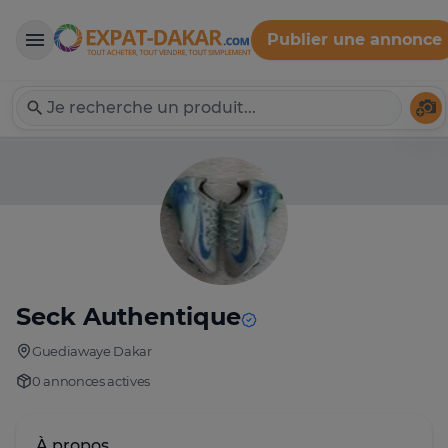
Publier une annonce
Expat-Dakar
Té
Seck Authentique
Guediawaye Dakar
0 annonces actives
À propos