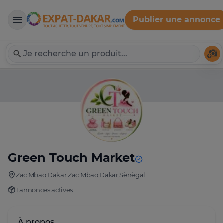
Publier une annonce
Expat-Dakar
Té
Green Touch Market
Zac Mbao Dakar Zac Mbao,Dakar,Sènègal
1 annonces actives
À propos