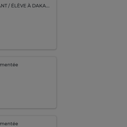
📢🎉 OFFRE SPÉCIALE TABASKI – JOB ÉTUDIANT / ÉLÈVE À DAKAR 🎉📢
imentée
imentée