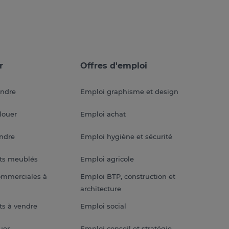
r
Offres d'emploi
endre
Emploi graphisme et design
louer
Emploi achat
endre
Emploi hygiène et sécurité
ts meublés
Emploi agricole
ommerciales à
Emploi BTP, construction et
architecture
s à vendre
Emploi social
uer
Emploi conseil et stratégie