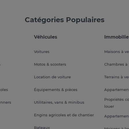
Catégories Populaires
Véhicules
Immobilie
Voitures
Maisons à v
a
Motos & scooters
Chambres à 
Location de voiture
Terrains à v
soles
Équipements & pièces
Appartemen
Propriétés c
anners
Utilitaires, vans & minibus
louer
Engins agricoles et de chantier
Appartement
Bateaux
Maisons à lo