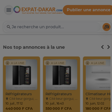
Publier une annonce
Expat-Dakar
Té
Nos top annonces à la une
A LA UNE
A LA UNE
A LA UNE
Réfrigérateurs
Réfrigérateurs
Cité keur gorgui, Dakar
Cité keur gorgui, Dakar
Cité keur gorgui, Da
10. juil., 17:12
10. juil., 16:43
10. juin, 12:02
440 000 F CFA
550 000 F CFA
180 000 F CFA