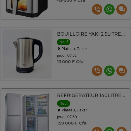
49 000 F Cfa
BOUILLOIRE YAKI 2.5LITRES ELECTRIQUE INOX YKS2311
Neuf
Plateau, Dakar
jeudi, 07:52
13 000 F Cfa
REFRIGERATEUR 140LITRES ROCH COMBINE 3TIROIRS GRIS
Neuf
Plateau, Dakar
jeudi, 07:50
159 000 F Cfa